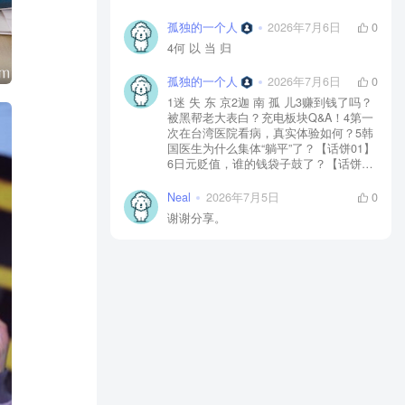
孤独的一个人
2026年7月6日
0
4何 以 当 归
孤独的一个人
2026年7月6日
0
1迷 失 东 京2迦 南 孤 儿3赚到钱了吗？
被黑帮老大表白？充电板块Q&A！4第一
次在台湾医院看病，真实体验如何？5韩
国医生为什么集体“躺平”了？【话饼01】
6日元贬值，谁的钱袋子鼓了？【话饼
02】7神 鬼 传 奇【上】8神 鬼 传 奇
【下】9神 佑 之 地10不 愈 之 殇11你 好
Neal
2026年7月5日
0
美 国12独 自 等 待13中国人拍的阿根
谢谢分享。
廷，阿根廷人怎么看？【独自等待
reaction】14黄 粱 一 梦15毒品、暴力、
政治正确…美国人自己怎么看？【你好
美国 Reaction】16时 尚 圣 经17潜 龙 勿
用18佛牌的水有多深？大麻还违法吗？
变性手术怎么做？泰国人带你看懂19首
尔 夏 天20日本黑帮、AV、孤独死，日本
人自己怎么看？【迷失东京Reaction】21
一 念 琉 球22战 后 八 十 年23模特出名
靠玄学？时尚圈鄙视链有多残酷？圈内
人视角锐评时尚【时24《电诈 摇滚 吴哥
窟》25为何我们如此在意台湾？和苑举