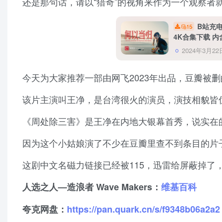
还是那句话，请以“猎奇”的视角来作为一个观察者
B站充
15
4K合集下载 
2024年3月22
今天为大家推荐一部由网飞2023年出品，豆瓣被
该片主演叫王净，是台湾很火的演员，演技相貌皆
《周处除三害》是王净在内地大银幕首秀，说实在
因为这个小姑娘演了不少在豆瓣里查不到条目的片
这剧中文名磁力链接已经被115，迅雷给屏蔽掉了
人选之人—造浪者 Wave Makers：
维基百科
夸克网盘：
https://pan.quark.cn/s/f9348b06a2a2