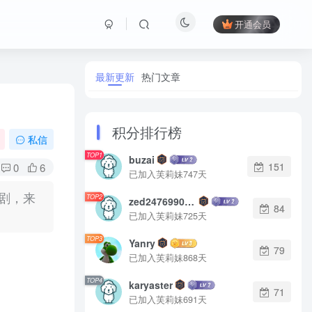
开通会员
最新更新
热门文章
积分排行榜
私信
TOP1
buzai
151
0
6
已加入芙莉妹747天
部剧，来
TOP2
zed2476990542
84
已加入芙莉妹725天
TOP3
Yanry
79
已加入芙莉妹868天
TOP4
karyaster
71
已加入芙莉妹691天