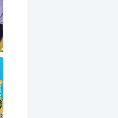
正老师看《何以当归》寻找答案【何26
这片土地为何永无宁日？一线视角解读
巴以冲突的前世今生【迦南孤27饼叔首
次自述丨我的前40年，一直都在逃离
【食贫道视频播客】