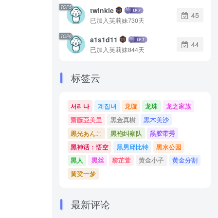
TOP5
twinkle
45
已加入芙莉妹730天
TOP6
a1s1d11
44
已加入芙莉妹844天
标签云
서리나
계집녀
龙璇
龙珠
龙之家族
齋藤亞美里
黒金真樹
黒木美沙
黒光あんこ
黑袍纠察队
黑胶带秀
黑神话：悟空
黑男邱比特
黑水公园
黑人
黑丝
黎芷萱
黄金小子
黄金分割
黄粱一梦
最新评论