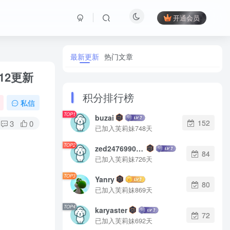
开通会员
最新更新
热门文章
812更新
积分排行榜
私信
TOP1
buzai
152
3
0
已加入芙莉妹748天
TOP2
zed2476990542
84
已加入芙莉妹726天
TOP3
Yanry
80
已加入芙莉妹869天
TOP4
karyaster
72
已加入芙莉妹692天