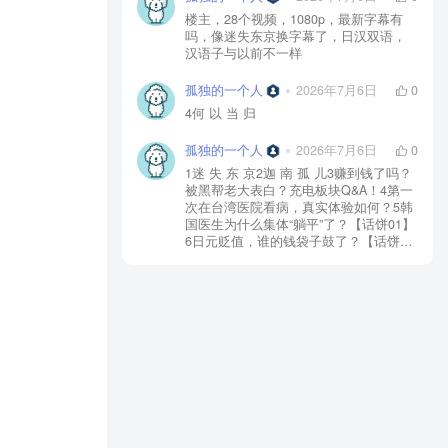
楼主，28个视频，1080p，最新字幕有
吗，像迷失东京换字幕了，日汉双语，
汉语子与以前不一样
孤独的一个人
2026年7月6日
0
4何 以 当 归
孤独的一个人
2026年7月6日
0
1迷 失 东 京2迦 南 孤 儿3赚到钱了吗？
被黑帮老大表白？充电板块Q&A！4第一
次在台湾医院看病，真实体验如何？5韩
国医生为什么集体“躺平”了？【话饼01】
6日元贬值，谁的钱袋子鼓了？【话饼
02】7神 鬼 传 奇【上】8神 鬼 传 奇
【下】9神 佑 之 地10不 愈 之 殇11你 好
美 国12独 自 等 待13中国人拍的阿根
廷，阿根廷人怎么看？【独自等待
reaction】14黄 粱 一 梦15毒品、暴力、
政治正确…美国人自己怎么看？【你好
美国 Reaction】16时 尚 圣 经17潜 龙 勿
用18佛牌的水有多深？大麻还违法吗？
变性手术怎么做？泰国人带你看懂19首
尔 夏 天20日本黑帮、AV、孤独死，日本
人自己怎么看？【迷失东京Reaction】21
一 念 琉 球22战 后 八 十 年23模特出名