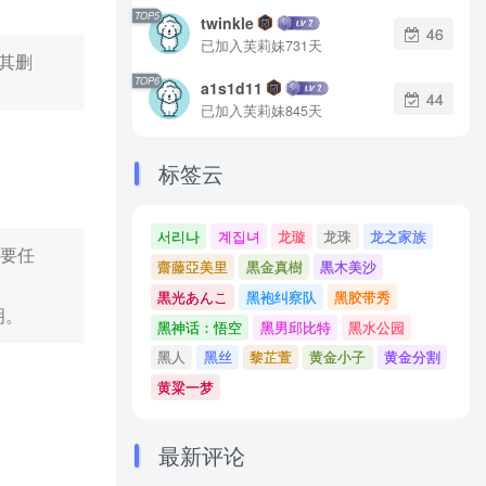
TOP5
twinkle
46
已加入芙莉妹731天
其删
TOP6
a1s1d11
44
已加入芙莉妹845天
标签云
서리나
계집녀
龙璇
龙珠
龙之家族
首要任
齋藤亞美里
黒金真樹
黒木美沙
黒光あんこ
黑袍纠察队
黑胶带秀
明。
黑神话：悟空
黑男邱比特
黑水公园
黑人
黑丝
黎芷萱
黄金小子
黄金分割
黄粱一梦
最新评论