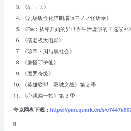
《乱马 ½》
《剧场版怪化猫劇場版モノノ怪唐傘》
《Re：从零开始的异世界生活虚假的王选候补》
《痞老板大电影》
《珍翠・周与黑社会》
《趣怪守护仙》
《魔咒奇缘》
《英雄联盟：双城之战》第 2 季
《心跳漏一拍》第 3 季
夸克网盘下载：
https://pan.quark.cn/s/c7447a60
g