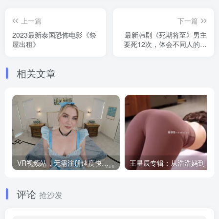
上一篇
下一篇
2023最新泰国恐怖电影《祭
最新韩剧《死期将至》男主
屋出租》
要死12次，体会不同人的死
亡经历
相关文章
VR视频站，无需注册速度快，Oculus Quest VR 必备站
王
评论
抢沙发