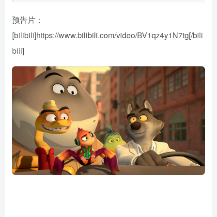
预告片：
[bilibili]https://www.bilibili.com/video/BV1qz4y1N7tg[/bili
bili]