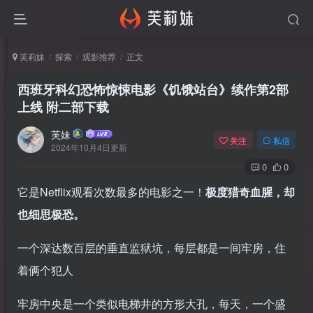
芙莉妹
探索
观影推荐
正文
西班牙科幻恐怖惊悚电影《饥饿站台》续作第2部
上线 附二部下载
芙妹
关注
私信
2024年10月4日更新
0
0
它是Netflix观看次数最多的电影之一！
极度猎奇血腥，却
也细思极恐。
一个深达数百层的垂直监狱坑，每层都是一间牢房，住
着俩个犯人
牢房中央是一个类似电梯井的方形大孔，每天，一个盛