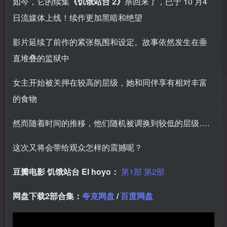
如今，它的续集
《饥饿站台 2》
杀回来了，已于 10 月4
日流媒体上线！续作更加黑暗和绝望
影片延续了前作的紧张氛围和设定。故事依然发生在垂
直堆叠的监狱中
女主开始被关押在较高的层级，她和同伴享有相对丰富
的食物
然而随着时间的推移，他们随机被调换到较低的层级….
这次又将会带给观众怎样的震撼呢？
豆瓣电影 饥饿站台 El hoyo：
第1部
第2部
网盘下载2部合集：
夸克网盘
/
百度网盘