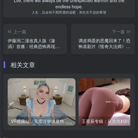
Life, there will always be the unexpected warmth and the
endless hope.
人生，总会有不期而遇的温暖，和生生不息的希望
上一篇
下一篇
伊藤润二漫改真人版《漩
调皮捣蛋的恶魔回来了！恐
涡》首播：经典恐怖再现，
怖喜剧片《怪奇大法师》附
胆小眩晕者慎入
《阴间大法师》两部曲
相关文章
VR视频站，无需注册速度快，Oculus Quest VR 必备站
王