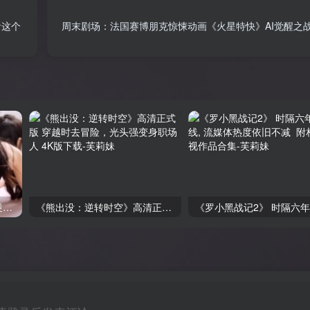
看这个
周末剧场：法国赛博朋克惊悚动画《火星特快》AI觉醒之战
王星辰专辑：从浩浩妈到《逆袭人生》20部网剧合集下载
《熊出没：逆转时空》高清正式版 穿越时去冒险，光头强变身职场人 4K版下载