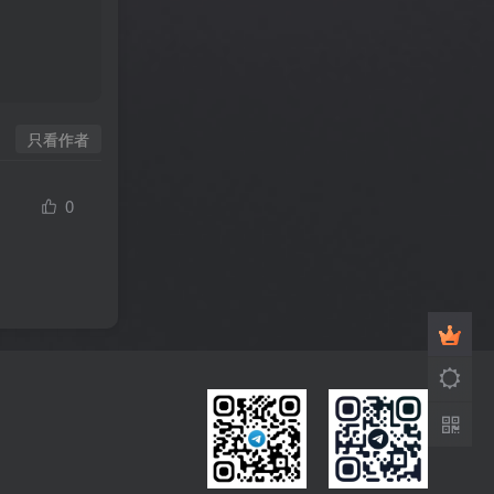
只看作者
0