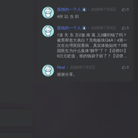
孤独的一个人
2026年7月6日
0
4何 以 当 归
孤独的一个人
2026年7月6日
0
1迷 失 东 京2迦 南 孤 儿3赚到钱了吗？
被黑帮老大表白？充电板块Q&A！4第一
次在台湾医院看病，真实体验如何？5韩
国医生为什么集体“躺平”了？【话饼01】
6日元贬值，谁的钱袋子鼓了？【话饼
02】7神 鬼 传 奇【上】8神 鬼 传 奇
【下】9神 佑 之 地10不 愈 之 殇11你 好
Neal
2026年7月5日
0
美 国12独 自 等 待13中国人拍的阿根
谢谢分享。
廷，阿根廷人怎么看？【独自等待
reaction】14黄 粱 一 梦15毒品、暴力、
政治正确…美国人自己怎么看？【你好
美国 Reaction】16时 尚 圣 经17潜 龙 勿
用18佛牌的水有多深？大麻还违法吗？
变性手术怎么做？泰国人带你看懂19首
尔 夏 天20日本黑帮、AV、孤独死，日本
人自己怎么看？【迷失东京Reaction】21
一 念 琉 球22战 后 八 十 年23模特出名
靠玄学？时尚圈鄙视链有多残酷？圈内
人视角锐评时尚【时24《电诈 摇滚 吴哥
窟》25为何我们如此在意台湾？和苑举