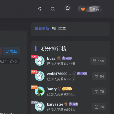
开通会员
最新更新
热门文章
积分排行榜
私信
TOP1
buzai
150
1
0
已加入芙莉妹747天
TOP2
zed2476990542
84
已加入芙莉妹725天
TOP3
Yanry
79
已加入芙莉妹868天
TOP4
karyaster
70
已加入芙莉妹691天