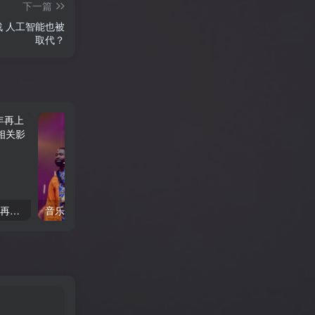
正老师看《何以当归》寻找答案【何26
下一篇
这片土地为何永无宁日？一线视角解读
 人工智能也被
巴以冲突的前世今生【迦南孤27饼叔首
取代？
次自述丨我的前40年，一直都在逃离
【食贫道视频播客】
《罗小黑战记2》 时隔六年再上线, 流媒体热度依旧不减 附相关影视作品合集
音乐纪录片《汉斯·季默与朋友们：沙漠之钻 》 不容错过 附汉斯·季默合集