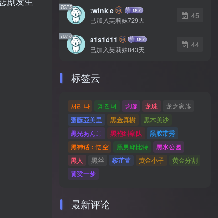
悲剧发生
TOP5
twinkle
45
已加入芙莉妹729天
TOP6
a1s1d11
44
已加入芙莉妹843天
标签云
서리나
계집녀
龙璇
龙珠
龙之家族
齋藤亞美里
黒金真樹
黒木美沙
黒光あんこ
黑袍纠察队
黑胶带秀
黑神话：悟空
黑男邱比特
黑水公园
黑人
黑丝
黎芷萱
黄金小子
黄金分割
黄粱一梦
最新评论