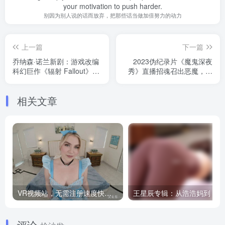
your motivation to push harder.
别因为别人说的话而放弃，把那些话当做加倍努力的动力
上一篇
下一篇
乔纳森·诺兰新剧：游戏改编
2023伪纪录片《魔鬼深夜
科幻巨作《辐射 Fallout》全
秀》直播招魂召出恶魔，烂
8集 4K资源流出
番茄97%，我们一直在娱乐
至死
相关文章
VR视频站，无需注册速度快，Oculus Quest VR 必备站
王
评论