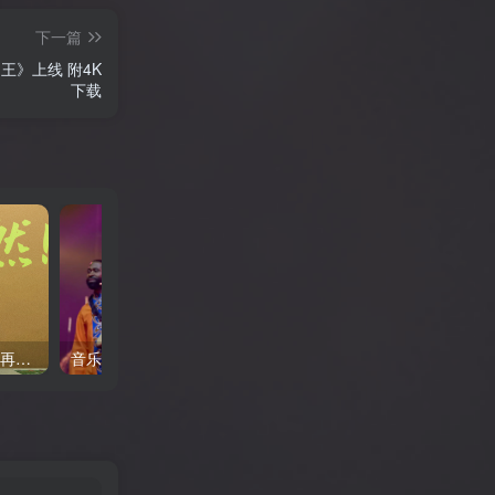
正老师看《何以当归》寻找答案【何26
这片土地为何永无宁日？一线视角解读
下一篇
巴以冲突的前世今生【迦南孤27饼叔首
次自述丨我的前40年，一直都在逃离
王》上线 附4K
【食贫道视频播客】
下载
《罗小黑战记2》 时隔六年再上线, 流媒体热度依旧不减 附相关影视作品合集
音乐纪录片《汉斯·季默与朋友们：沙漠之钻 》 不容错过 附汉斯·季默合集