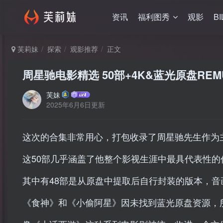
资讯
福利图秀
观影
BI
芙莉妹
探索
观影推荐
正文
周星驰电影精选 50部+4K&蓝光原盘REMU
芙妹
2025年6月6日更新
这次的合集非常用心，打包收录了周星驰先生作为
这50部几乎涵盖了他整个影视生涯中最具代表性
其中有48部是从原盘中提取后自行封装的版本，音
《食神》和《小偷阿星》因未找到蓝光原盘资源，