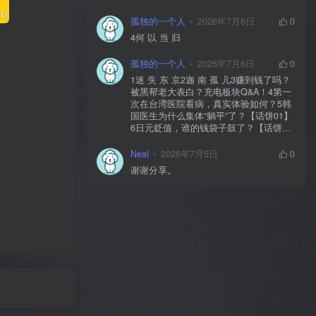
孤独的一个人
2026年7月6日
0
4何 以 当 归
孤独的一个人
2026年7月6日
0
1迷 失 东 京2迦 南 孤 儿3赚到钱了吗？
被黑帮老大表白？充电板块Q&A！4第一
次在台湾医院看病，真实体验如何？5韩
国医生为什么集体“躺平”了？【话饼01】
6日元贬值，谁的钱袋子鼓了？【话饼
02】7神 鬼 传 奇【上】8神 鬼 传 奇
【下】9神 佑 之 地10不 愈 之 殇11你 好
Neal
2026年7月5日
0
美 国12独 自 等 待13中国人拍的阿根
谢谢分享。
廷，阿根廷人怎么看？【独自等待
reaction】14黄 粱 一 梦15毒品、暴力、
政治正确…美国人自己怎么看？【你好
美国 Reaction】16时 尚 圣 经17潜 龙 勿
用18佛牌的水有多深？大麻还违法吗？
变性手术怎么做？泰国人带你看懂19首
尔 夏 天20日本黑帮、AV、孤独死，日本
人自己怎么看？【迷失东京Reaction】21
一 念 琉 球22战 后 八 十 年23模特出名
靠玄学？时尚圈鄙视链有多残酷？圈内
人视角锐评时尚【时24《电诈 摇滚 吴哥
窟》25为何我们如此在意台湾？和苑举