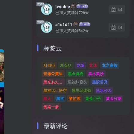
TOP5
twinkle
44
已加入芙莉妹728天
TOP6
a1s1d11
44
已加入芙莉妹842天
标签云
서리나
계집녀
龙璇
龙珠
龙之家族
齋藤亞美里
黒金真樹
黒木美沙
黒光あんこ
黑袍纠察队
黑胶带秀
黑神话：悟空
黑男邱比特
黑水公园
黑人
黑丝
黎芷萱
黄金小子
黄金分割
黄粱一梦
最新评论