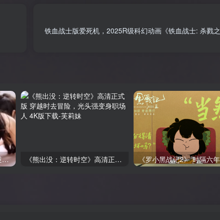
铁血战士版爱死机，2025R级科幻动画《铁血战士: 杀戮之
王星辰专辑：从浩浩妈到《逆袭人生》20部网剧合集下载
《熊出没：逆转时空》高清正式版 穿越时去冒险，光头强变身职场人 4K版下载