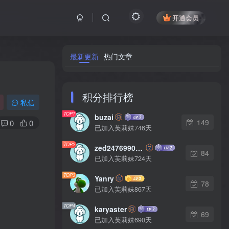
开通会员
最新更新
热门文章
积分排行榜
私信
TOP1
buzai
149
0
0
已加入芙莉妹746天
TOP2
zed2476990542
84
已加入芙莉妹724天
TOP3
Yanry
78
已加入芙莉妹867天
TOP4
karyaster
69
已加入芙莉妹690天