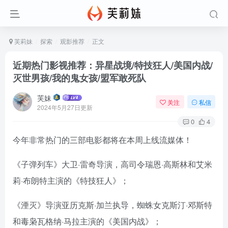
芙莉妹
探索
观影推荐
正文
近期热门影视推荐：异星战境/特技狂人/美国内战/
灭世男孩/我的鬼女孩/盟军敢死队
芙妹
关注
私信
2024年5月27日更新
0
4
今年非常热门的三部电影都将在本周上线流媒体！
《子弹列车》大卫·雷奇导演，高司令瑞恩·高斯林和艾米
莉·布朗特主演的《特技狂人》；
《湮灭》导演亚历克斯·加兰执导，蜘蛛女克斯汀·邓斯特
和毒枭瓦格纳·马拉主演的《美国内战》；