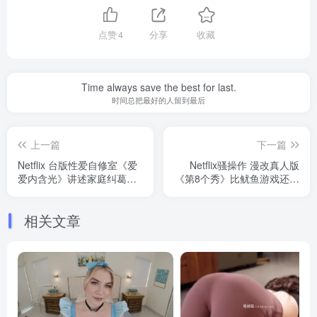
点赞
4
分享
收藏
Time always save the best for last.
时间总把最好的人留到最后
上一篇
下一篇
Netflix 台版性爱自修室《爱
Netflix骚操作 漫改真人版
爱内含光》讲述家庭纠葛：
《第8个秀》比鱿鱼游戏还好
爱与性的现代观念大PK！
看，韩国版的《饥饿站台》
相关文章