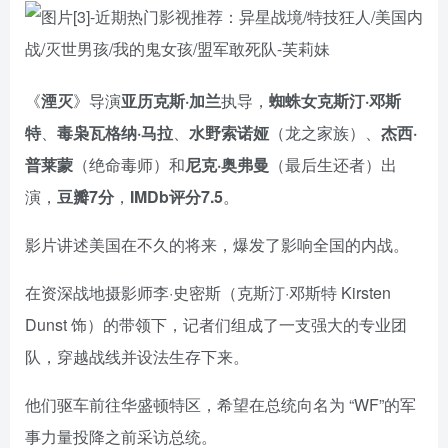
《
湮灭
》导演
亚历克斯·加兰
执导，
蜘蛛女克斯汀·邓斯
特
、
毒枭瓦格纳·马拉
、
水野索诺娅
（龙之家族）、
杰西·
普莱蒙
（绝命毒师）和
尼克·奥弗曼
（最后生还者）出
演，
豆瓣7分
，
IMDb评分7.5
。
影片讲述美国在不久的将来，爆发了影响全国的内战。
在资深战地摄影师李·史密斯（克斯汀·邓斯特 Kirsten
Dunst 饰）的带领下，记者们组成了一支强大的专业团
队，穿越战线并设法生存下来。
他们驱车前往华盛顿特区，希望在总统向名为 “WF”的军
事力量投降之前采访总统。