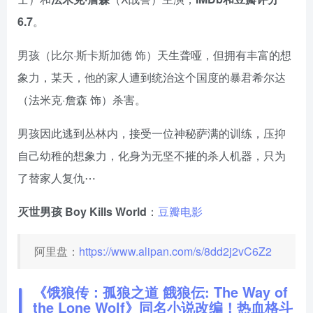
6.7
。
男孩（比尔·斯卡斯加德 饰）天生聋哑，但拥有丰富的想
象力，某天，他的家人遭到统治这个国度的暴君希尔达
（法米克·詹森 饰）杀害。
男孩因此逃到丛林内，接受一位神秘萨满的训练，压抑
自己幼稚的想象力，化身为无坚不摧的杀人机器，只为
了替家人复仇⋯
灭世男孩 Boy Kills World
：
豆瓣电影
阿里盘：
https://www.alipan.com/s/8dd2j2vC6Z2
《饿狼传：孤狼之道 餓狼伝: The Way of
the Lone Wolf》同名小说改编！热血格斗