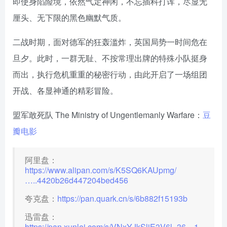
即使身陷险境，依然气定神闲，不忘插科打诨，尽显无
厘头、无下限的黑色幽默气质。
二战时期，面对德军的狂轰滥炸，英国局势一时间危在
旦夕。此时，一群无耻、不按常理出牌的特殊小队挺身
而出，执行危机重重的秘密行动，由此开启了一场组团
开战、各显神通的精彩冒险。
盟军敢死队 The Ministry of Ungentlemanly Warfare：
豆
瓣电影
阿里盘：
https://www.alipan.com/s/K5SQ6KAUpmg/
…..4420b26d447204bed456
夸克盘：
https://pan.quark.cn/s/6b882f15193b
迅雷盘：
https://pan.xunlei.com/s/VNxYJkSljE3V6l_36…1