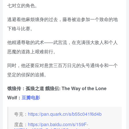
七对立的角色。
逃避着他麻烦缠身的过去，藤卷被迫参加一个致命的地
下格斗比赛。
他精通尊敬的武术——武宫流，在充满强大敌人和个人
恶魔的道路上艰难前行。
同时，他还要应对悬赏三百万日元的头号通缉令和一个
坚定的侦探的追捕。
饿狼传：孤狼之道 餓狼伝: The Way of the Lone
Wolf：
豆瓣电影
夸克：
https://pan.quark.cn/s/b55c041f6d4b
度盘：
https://pan.baidu.com/s/159F-