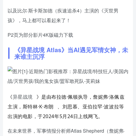
以及比尔·斯卡斯加德（疾速追杀4）主演的《灭世男
孩》，马上都可以看起来了！
P2页为部分影片4K版磁力下载
《异星战境 Atlas》当AI遇见军情女神，未
来谁主沉浮
《
异星战境
》是由布拉德·佩顿执导，詹妮弗·洛佩兹
主演，
斯特林·K·布朗
、刘思慕、亚伯拉罕·波波拉等
出演的电影，于2024年5月24日上线网飞。
在未来世界，军事情报分析师Atlas Shepherd（詹妮弗·