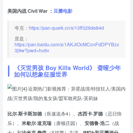
美国内战 Civil War ：
豆瓣电影
夸克：
https://pan.quark.cn/s/13ff329de84d
度盘：
https://pan.baidu.com/s/1AKJlOcMCcnFdDPYBzx
3j9w?pwd=hu6v
《灭世男孩 Boy Kills World》 聋哑少年
如何以想象征服世界
比尔·斯卡斯加德
（疾速追杀4）、
杰西卡·罗德
（忌日快
乐）、
米歇尔·道克瑞
（唐顿庄园）、
安德鲁·浩二
（战
士）和
法米克·詹森
（X战警）主演，
IMDb和豆瓣评分