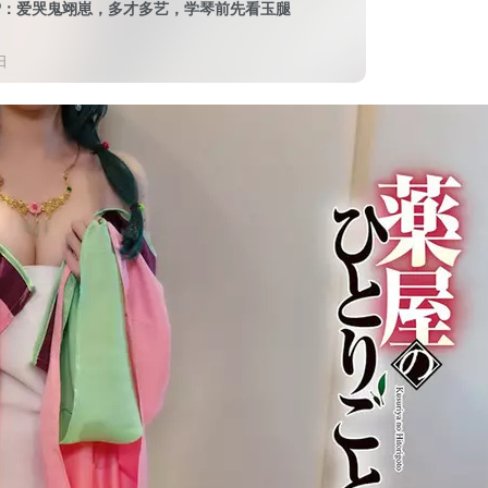
P：爱哭鬼翊崽，多才多艺，学琴前先看玉腿
日