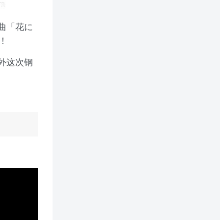
曲「花に
！
外这次钢