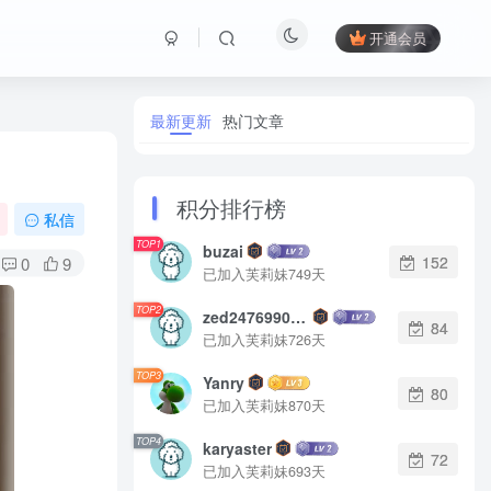
开通会员
最新更新
热门文章
积分排行榜
私信
TOP1
buzai
152
0
9
已加入芙莉妹749天
TOP2
zed2476990542
84
已加入芙莉妹726天
TOP3
Yanry
80
已加入芙莉妹870天
TOP4
karyaster
72
已加入芙莉妹693天