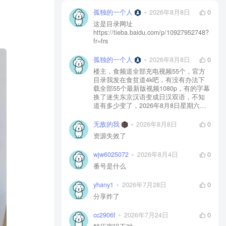
孤独的一个人
2026年8月8日
0
这是目录网址
https://tieba.baidu.com/p/10927952748?
fr=frs
孤独的一个人
2026年8月8日
0
楼主，食频道全部充电视频55个，官方
目录我发在食贫道4k吧，有没有办法下
载全部55个最新版视频1080p，有的字幕
换了迷失东京汉语变成日汉双语，不知
道有多少变了，2026年8月8日星期六拜
托楼主重新下载一下全部55个最新视频
1080p
无敌的我
2026年8月8日
0
资源失效了
wjw6025072
2026年8月4日
0
番号是什么
yhany1
2026年7月28日
0
分享炸了
cc2906f
2026年7月24日
0