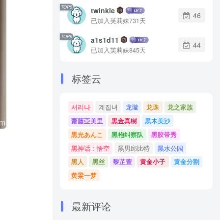
TOP5
twinkle
46
已加入芙莉妹731天
TOP6
a1s1d11
44
已加入芙莉妹845天
标签云
서리나
계집녀
龙璇
龙珠
龙之家族
齋藤亞美里
黒金真樹
黒木美沙
黒光あんこ
黑袍纠察队
黑胶带秀
黑神话：悟空
黑男邱比特
黑水公园
黑人
黑丝
黎芷萱
黄金小子
黄金分割
黄粱一梦
最新评论