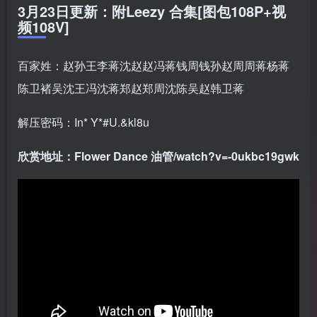
3月23日更新：附Leezy 合集[图包108P+视
频108V]
百家姓：赵孙王李蒋沈赵赵冯蒋钱周钱孙赵周周蒋杨蒋
陈卫褚吴沈王冯沈蒋郑赵郑周沈陈吴赵韩卫蒋
解压密码：In* Y*#U.&kl8u
欣赏地址：Flower Dance 油管/watch?v=-0ukbc19gwk