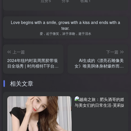
点赞
5
分享
收藏
1
Love begins with a smile, grows with a kiss and ends with a
tear.
爱，起于微笑，浓于亲吻，逝于泪水
上一篇
下一篇
2024年纽约时装周黑胶带项
AI生成的《漂亮石雕像美
目全场秀 | 时尚模特T字台走
女》唯美胴体身材爆炸而且
秀
重点还不会被BAN
相关文章