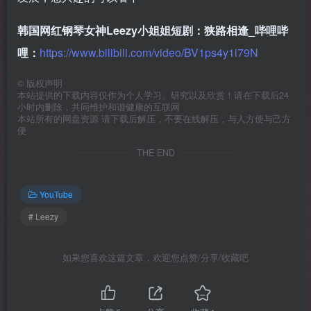
韩国网红钢琴女神Leezy小姐姐短剧：狭路相逢_哔哩哔
哩：
https://www.bilibili.com/video/BV1ps4y1i79N
©
版权声明
本站提供的下载内容仅作为个人学习、研究以及欣赏！请在下载后24
小时内删除，共同维护和谐健康的互联网
本站所有的网盘资源 请下载后解压，不要在线解压，与人方便与己方
便
THE END
YouTube
# Leezy
如果您喜欢这篇文章，欢迎您点赞/分享/收藏吧