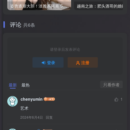
姿势逐渐大胆！淡雅系网美 SEOA 天使脸魔鬼撩人性感身材就是她！
越
评论
共6条
请登录后发表评论
登录
注册
只看作者
最新
最热
chenyumin
1
艺术
2024年6月4日
回复