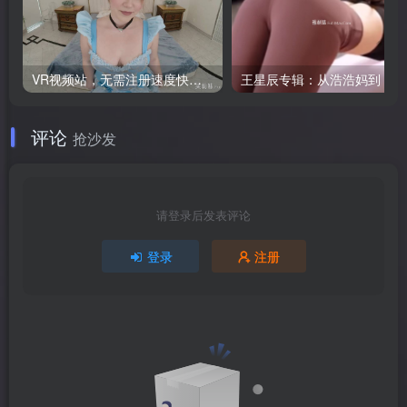
VR视频站，无需注册速度快，Oculus Quest VR 必备站
王
评论
抢沙发
请登录后发表评论
登录
注册