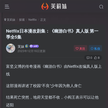
芙莉妹
探索
Netflix
正文
Netflix日本漫改剧集：《幽游白书》真人版
第一
季全5集
芙妹
关注
私信
2023年12月16日更新
0
8
富坚义博的传奇漫画《幽游白书》由Netflix改编真人版上
线
这部漫画讲述了校园“不良”少年因为救人身亡
结果死亡突然，地府天堂都不收，小阎王表示可以让他
还阳