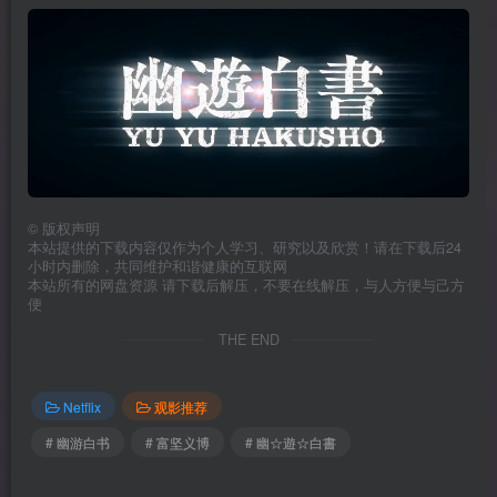
©
版权声明
本站提供的下载内容仅作为个人学习、研究以及欣赏！请在下载后24
小时内删除，共同维护和谐健康的互联网
本站所有的网盘资源 请下载后解压，不要在线解压，与人方便与己方
便
THE END
Netflix
观影推荐
# 幽游白书
# 富坚义博
# 幽☆遊☆白書