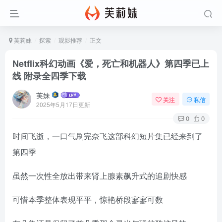
芙莉妹
探索
观影推荐
正文
Netflix科幻动画《爱，死亡和机器人》第四季已上
线 附录全四季下载
芙妹
关注
私信
2025年5月17日更新
0
0
时间飞逝，一口气刷完奈飞这部科幻短片集已经来到了
第四季
虽然一次性全放出带来肾上腺素飙升式的追剧快感
可惜本季整体表现平平，惊艳桥段寥寥可数