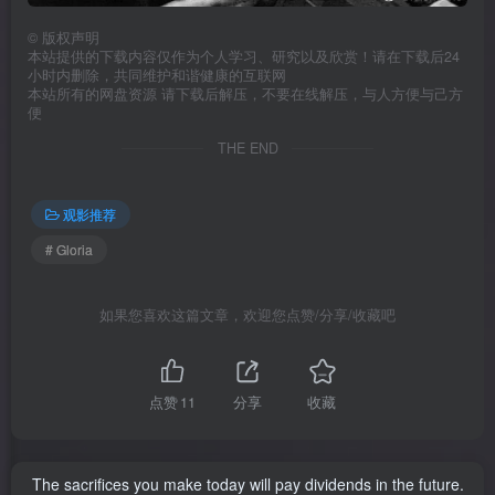
©
版权声明
本站提供的下载内容仅作为个人学习、研究以及欣赏！请在下载后24
小时内删除，共同维护和谐健康的互联网
本站所有的网盘资源 请下载后解压，不要在线解压，与人方便与己方
便
THE END
观影推荐
# Gloria
如果您喜欢这篇文章，欢迎您点赞/分享/收藏吧
点赞
11
分享
收藏
The sacrifices you make today will pay dividends in the future.