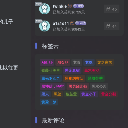
TOP5
twinkle
45
已加入芙莉妹729天
演的儿子
TOP6
a1s1d11
44
已加入芙莉妹843天
标签云
서리나
계집녀
龙璇
龙珠
龙之家族
比以往更
齋藤亞美里
黒金真樹
黒木美沙
黒光あんこ
黑袍纠察队
黑胶带秀
黑神话：悟空
黑男邱比特
黑水公园
黑人
黑丝
黎芷萱
黄金小子
黄金分割
黄粱一梦
最新评论