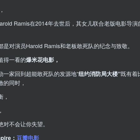
，
Harold Ramis在2014年去世后，其女儿联合老版电影导
是对演员Harold Ramis和老板敢死队的纪念与致敬。
值得一看的
爆米花电影，
勒一家回到超能敢死队的发源地“
既有着
纽约消防局大楼”
激的同时，
衡，
，
绝对不会让你失望。
pire：
豆瓣电影