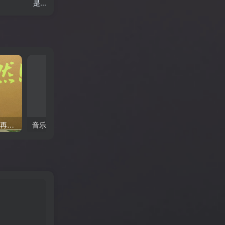
是...
《罗小黑战记2》 时隔六年再上线, 流媒体热度依旧不减 附相关影视作品合集
音乐纪录片《汉斯·季默与朋友们：沙漠之钻 》 不容错过 附汉斯·季默合集