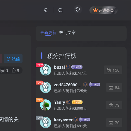
开通会员
最新更新
热门文章
积分排行榜
私信
TOP1
buzai
150
0
6
已加入芙莉妹747天
TOP2
zed2476990542
84
已加入芙莉妹725天
TOP3
Yanry
79
已加入芙莉妹868天
疫情的关
TOP4
karyaster
70
已加入芙莉妹691天