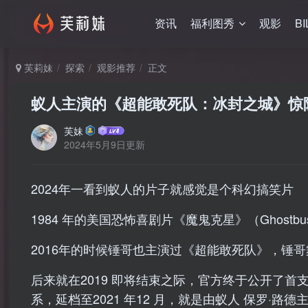
资讯
福利图秀
观影
BI
芙莉妹
探索
观影推荐
正文
蚁人主演的《超能敢死队：冰封之城》惊
芙妹
2024年5月9日更新
2024年一看到蚁人的片子就感觉是个科幻搞笑片
1984 年的美国恐怖喜剧片《魔鬼克星》（Ghostb
2016年的时候锤哥也主演过《超能敢死队》，锤
后来就在2019 即将结束之际，官方终于公开了首支
系，延档至2021 年12 月，就是由蚁人 保罗·路