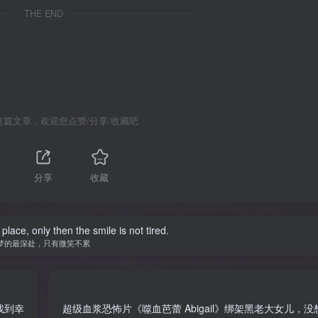
THE END
这篇文章，欢迎您点赞/分享/收藏吧
分享
收藏
ace, only then the smile is not tired.
梦的最深处，只有微笑不累
找到幸
超级血浆恐怖片《噬血芭蕾 Abigail》绑架黑老大女儿，