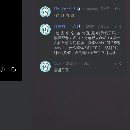
孤独的一个人
2026年7月6日
0
4何 以 当 归
孤独的一个人
2026年7月6日
0
1迷 失 东 京2迦 南 孤 儿3赚到钱了吗？
被黑帮老大表白？充电板块Q&A！4第一
次在台湾医院看病，真实体验如何？5韩
国医生为什么集体“躺平”了？【话饼01】
6日元贬值，谁的钱袋子鼓了？【话饼
02】7神 鬼 传 奇【上】8神 鬼 传 奇
【下】9神 佑 之 地10不 愈 之 殇11你 好
Neal
2026年7月5日
0
美 国12独 自 等 待13中国人拍的阿根
谢谢分享。
廷，阿根廷人怎么看？【独自等待
reaction】14黄 粱 一 梦15毒品、暴力、
政治正确…美国人自己怎么看？【你好
美国 Reaction】16时 尚 圣 经17潜 龙 勿
用18佛牌的水有多深？大麻还违法吗？
变性手术怎么做？泰国人带你看懂19首
尔 夏 天20日本黑帮、AV、孤独死，日本
人自己怎么看？【迷失东京Reaction】21
一 念 琉 球22战 后 八 十 年23模特出名
靠玄学？时尚圈鄙视链有多残酷？圈内
人视角锐评时尚【时24《电诈 摇滚 吴哥
窟》25为何我们如此在意台湾？和苑举