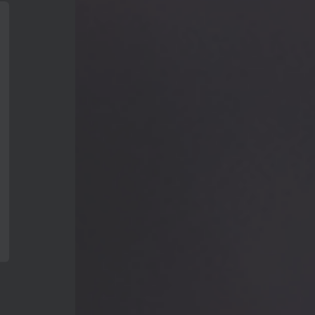
正老师看《何以当归》寻找答案【何26
这片土地为何永无宁日？一线视角解读
巴以冲突的前世今生【迦南孤27饼叔首
次自述丨我的前40年，一直都在逃离
【食贫道视频播客】