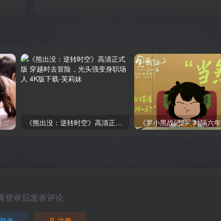
王星辰专辑：从浩浩妈到《逆袭人生》20部网剧合集下载
《熊出没：逆转时空》高清正式版 穿越时去冒险，光头强变身职场人 4K版下载
请登录后发表评论
登录
注册