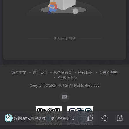
暂无评论内容
繁体中文
关于我们
永久发布页
获得积分
百家姓解密
PikPak会员
Copyright © 2024
芙莉妹
All Rights Reserved
7
近期灌水用户居多，评论得积分已取消，禁止恶意灌水评论，否则可能被删除、或封号