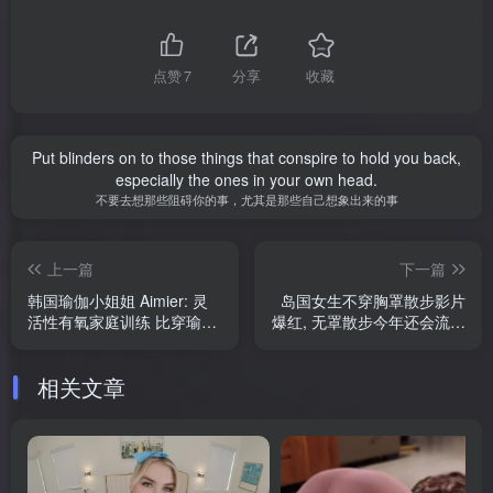
点赞
7
分享
收藏
Put blinders on to those things that conspire to hold you back,
especially the ones in your own head.
不要去想那些阻碍你的事，尤其是那些自己想象出来的事
上一篇
下一篇
韩国瑜伽小姐姐 Aimier: 灵
岛国女生不穿胸罩散步影片
活性有氧家庭训练 比穿瑜伽
爆红, 无罩散步今年还会流行
服更有感觉
吗
相关文章