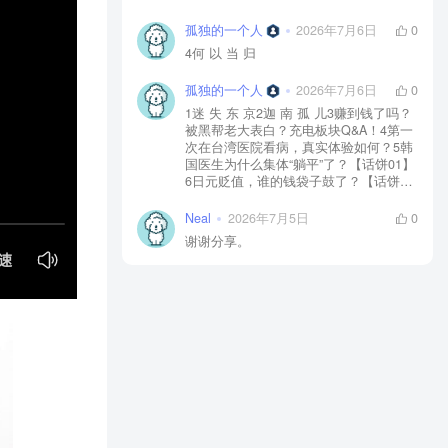
孤独的一个人
2026年7月6日
0
4何 以 当 归
孤独的一个人
2026年7月6日
0
1迷 失 东 京2迦 南 孤 儿3赚到钱了吗？
被黑帮老大表白？充电板块Q&A！4第一
次在台湾医院看病，真实体验如何？5韩
国医生为什么集体“躺平”了？【话饼01】
6日元贬值，谁的钱袋子鼓了？【话饼
02】7神 鬼 传 奇【上】8神 鬼 传 奇
【下】9神 佑 之 地10不 愈 之 殇11你 好
Neal
2026年7月5日
0
美 国12独 自 等 待13中国人拍的阿根
谢谢分享。
廷，阿根廷人怎么看？【独自等待
reaction】14黄 粱 一 梦15毒品、暴力、
政治正确…美国人自己怎么看？【你好
美国 Reaction】16时 尚 圣 经17潜 龙 勿
用18佛牌的水有多深？大麻还违法吗？
变性手术怎么做？泰国人带你看懂19首
尔 夏 天20日本黑帮、AV、孤独死，日本
人自己怎么看？【迷失东京Reaction】21
一 念 琉 球22战 后 八 十 年23模特出名
靠玄学？时尚圈鄙视链有多残酷？圈内
人视角锐评时尚【时24《电诈 摇滚 吴哥
窟》25为何我们如此在意台湾？和苑举