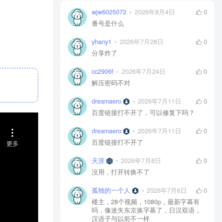
wjw6025072
2026年8月4日
0
番号是什么
yhany1
2026年7月28日
0
分享炸了
cc2906f
2026年7月24日
0
解压密码不对
dreamaero
2026年7月11日
0
百度链接打不开了，可以修复下吗？
dreamaero
2026年7月11日
0
百度链接打不开了
天涯
2026年7月8日
0
没用，打开转换不了
孤独的一个人
2026年7月6日
0
楼主，28个视频，1080p，最新字幕有
吗，像迷失东京换字幕了，日汉双语，
汉语子与以前不一样