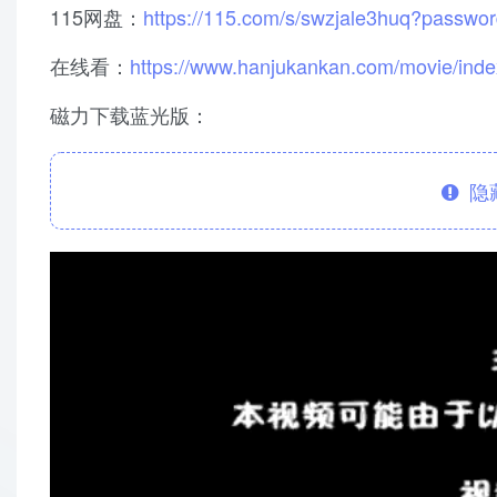
115网盘：
https://115.com/s/swzjale3huq?passwo
在线看：
https://www.hanjukankan.com/movie/inde
磁力下载蓝光版：
隐