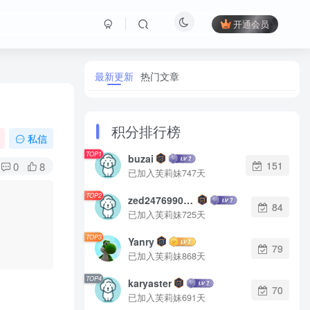
开通会员
最新更新
热门文章
积分排行榜
私信
TOP1
buzai
151
0
8
已加入芙莉妹747天
TOP2
zed2476990542
84
已加入芙莉妹725天
TOP3
Yanry
79
已加入芙莉妹868天
TOP4
karyaster
70
已加入芙莉妹691天