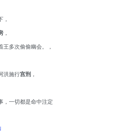
下，
，
房
着王多次偷偷幽会。，
阿洪施行
，
宫刑
事，一切都是命中注定
N