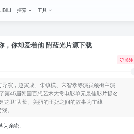
LIBILI
探索
工具
你，你却爱着他 附蓝光片源下载
关注
河导演，赵寅成、朱镇模、宋智孝等演员领衔主演
获得了第45届韩国百想艺术大赏电影单元最佳影片提名
健龙卫”队长、美丽的王妃之间的故事为主线
游戏。
甚为亲密。