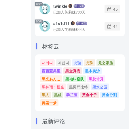
TOP5
twinkle
45
已加入芙莉妹730天
TOP6
a1s1d11
44
已加入芙莉妹844天
标签云
서리나
계집녀
龙璇
龙珠
龙之家族
齋藤亞美里
黒金真樹
黒木美沙
黒光あんこ
黑袍纠察队
黑胶带秀
黑神话：悟空
黑男邱比特
黑水公园
黑人
黑丝
黎芷萱
黄金小子
黄金分割
黄粱一梦
最新评论