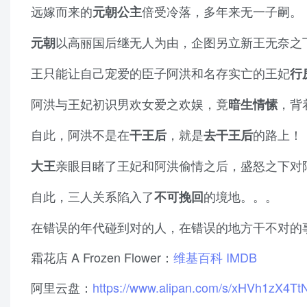
远嫁而来的
倍受冷落，多年来无一子嗣。
元朝公主
以高丽国后继无人为由，企图另立新王无奈之
元朝
王只能让自己宠爱的臣子阿洪和名存实亡的王妃
行
阿洪与王妃初识男欢女爱之欢娱，竟
，背
暗生情愫
自此，阿洪不是在
，就是
的路上！
干王后
去干王后
亲眼目睹了王妃和阿洪偷情之后，盛怒之下对
大王
自此，三人关系陷入了
的境地。。。
不可挽回
在错误的年代碰到对的人，在错误的地方干不对的
霜花店 A Frozen Flower：
维基百科
IMDB
阿里云盘：
https://www.alipan.com/s/xHVh1zX4Tt