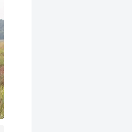
正老师看《何以当归》寻找答案【何26
这片土地为何永无宁日？一线视角解读
巴以冲突的前世今生【迦南孤27饼叔首
次自述丨我的前40年，一直都在逃离
【食贫道视频播客】