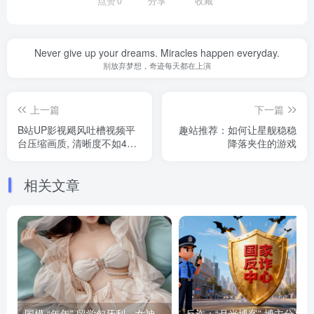
点赞
0
分享
收藏
Never give up your dreams. Miracles happen everyday.
别放弃梦想，奇迹每天都在上演
上一篇
下一篇
B站UP影视飓风吐槽视频平
趣站推荐：如何让星舰稳稳
台压缩画质, 清晰度不如4年
降落夹住的游戏
前并遭全网下架 附番外篇
相关文章
国模 “年年” 留学匈牙利，女神将要退圈吗？
反诈