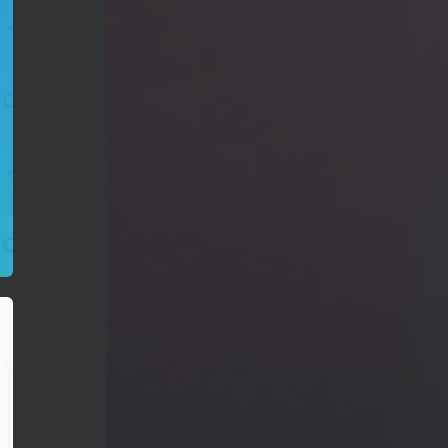
正老师看《何以当归》寻找答案【何26
这片土地为何永无宁日？一线视角解读
巴以冲突的前世今生【迦南孤27饼叔首
次自述丨我的前40年，一直都在逃离
【食贫道视频播客】