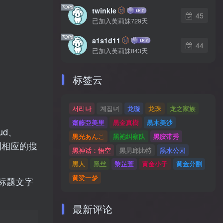
TOP5
twinkle
45
已加入芙莉妹729天
TOP6
a1s1d11
44
已加入芙莉妹843天
标签云
서리나
계집녀
龙璇
龙珠
龙之家族
齋藤亞美里
黒金真樹
黒木美沙
ud、
黒光あんこ
黑袍纠察队
黑胶带秀
将收到相应的搜
黑神话：悟空
黑男邱比特
黑水公园
黑人
黑丝
黎芷萱
黄金小子
黄金分割
黄粱一梦
标题文字
最新评论