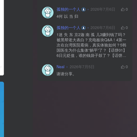
孤独的一个人
2026年7月6日
0
4何 以 当 归
孤独的一个人
2026年7月6日
0
1迷 失 东 京2迦 南 孤 儿3赚到钱了吗？
被黑帮老大表白？充电板块Q&A！4第一
次在台湾医院看病，真实体验如何？5韩
国医生为什么集体“躺平”了？【话饼01】
6日元贬值，谁的钱袋子鼓了？【话饼
02】7神 鬼 传 奇【上】8神 鬼 传 奇
【下】9神 佑 之 地10不 愈 之 殇11你 好
Neal
2026年7月5日
0
美 国12独 自 等 待13中国人拍的阿根
谢谢分享。
廷，阿根廷人怎么看？【独自等待
reaction】14黄 粱 一 梦15毒品、暴力、
政治正确…美国人自己怎么看？【你好
美国 Reaction】16时 尚 圣 经17潜 龙 勿
用18佛牌的水有多深？大麻还违法吗？
变性手术怎么做？泰国人带你看懂19首
尔 夏 天20日本黑帮、AV、孤独死，日本
人自己怎么看？【迷失东京Reaction】21
一 念 琉 球22战 后 八 十 年23模特出名
靠玄学？时尚圈鄙视链有多残酷？圈内
人视角锐评时尚【时24《电诈 摇滚 吴哥
窟》25为何我们如此在意台湾？和苑举