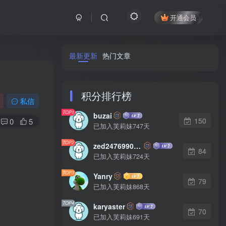
开通会员
最新更新
热门文章
积分排行榜
私信
TOP1
buzai
150
0
5
已加入芙莉妹747天
TOP2
zed2476990542
84
已加入芙莉妹724天
TOP3
Yanry
79
已加入芙莉妹868天
TOP4
karyaster
70
已加入芙莉妹691天