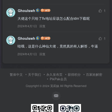
Ghoulswh
1
大佬这个只给了flv地址应该怎么配合idm下载呢
2024年4月1日
回复
Ghoulswh
1
哇哦，这是什么神仙大佬，竟然真的有人解答，牛逼
2024年4月1日
回复
繁体中文
关于我们
永久发布页
获得积分
百家姓解密
PikPak会员
Copyright © 2024
芙莉妹
All Rights Reserved