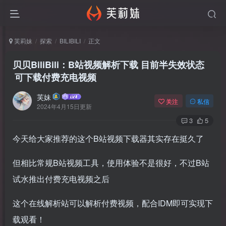
芙莉妹
探索
BILIBILI
正文
贝贝BiliBili：B站视频解析下载 目前半失效状态
可下载付费充电视频
芙妹
关注
私信
2024年4月15日更新
3
5
今天给大家推荐的这个B站视频下载器其实存在挺久了
但相比常规B站视频工具，使用体验不是很好，不过B站
试水推出付费充电视频之后
这个在线解析站可以解析付费视频，配合IDM即可实现下
载观看！