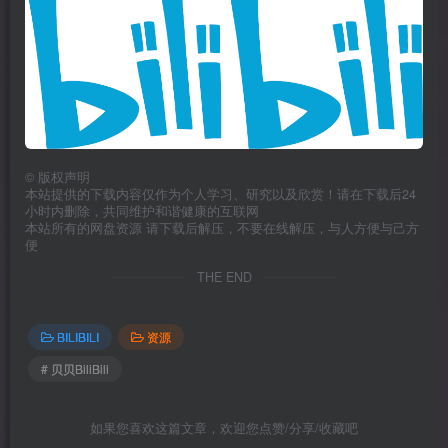
©
版权声明
本站提供的下载内容仅作为个人学习、研究以及欣赏！请在下载后24
小时内删除，共同维护和谐健康的互联网
本站所有的网盘资源 请下载后解压，不要在线解压，与人方便与己方
便
THE END
BILIBILI
资源
# 贝贝BiliBili
如果您喜欢这篇文章，欢迎您点赞/分享/收藏吧