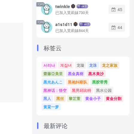
TOP5
twinkle
45
已加入芙莉妹730天
TOP6
a1s1d11
44
已加入芙莉妹844天
标签云
서리나
계집녀
龙璇
龙珠
龙之家族
齋藤亞美里
黒金真樹
黒木美沙
黒光あんこ
黑袍纠察队
黑胶带秀
黑神话：悟空
黑男邱比特
黑水公园
黑人
黑丝
黎芷萱
黄金小子
黄金分割
黄粱一梦
最新评论