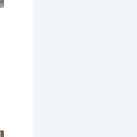
正老师看《何以当归》寻找答案【何26
这片土地为何永无宁日？一线视角解读
巴以冲突的前世今生【迦南孤27饼叔首
次自述丨我的前40年，一直都在逃离
【食贫道视频播客】