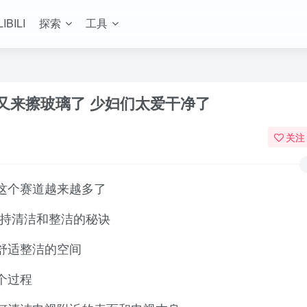
LIBILI
探索
工具
又来擦玻璃了 少妇们太爱干净了
关注
这个赛道越来越多了
享她保持清洁和整洁的秘诀
舒适整洁的空间
个过程