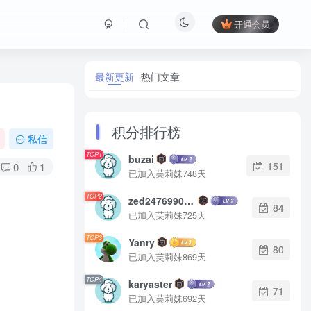
开通会员
最新更新
热门文章
积分排行榜
私信
TOP1
buzai
151
0
1
已加入芙莉妹748天
TOP2
zed2476990542
84
已加入芙莉妹725天
TOP3
Yanry
80
已加入芙莉妹869天
TOP4
karyaster
71
已加入芙莉妹692天