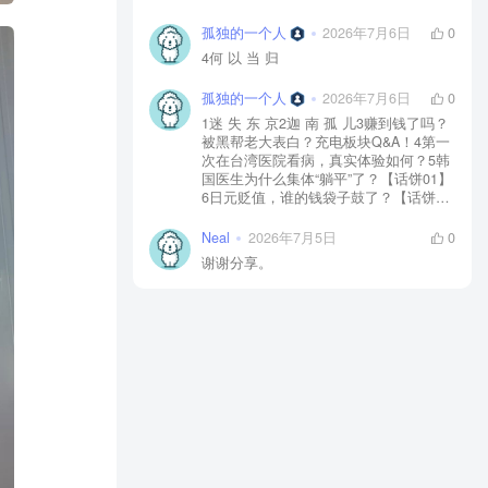
孤独的一个人
2026年7月6日
0
4何 以 当 归
孤独的一个人
2026年7月6日
0
1迷 失 东 京2迦 南 孤 儿3赚到钱了吗？
被黑帮老大表白？充电板块Q&A！4第一
次在台湾医院看病，真实体验如何？5韩
国医生为什么集体“躺平”了？【话饼01】
6日元贬值，谁的钱袋子鼓了？【话饼
02】7神 鬼 传 奇【上】8神 鬼 传 奇
【下】9神 佑 之 地10不 愈 之 殇11你 好
Neal
2026年7月5日
0
美 国12独 自 等 待13中国人拍的阿根
谢谢分享。
廷，阿根廷人怎么看？【独自等待
reaction】14黄 粱 一 梦15毒品、暴力、
政治正确…美国人自己怎么看？【你好
美国 Reaction】16时 尚 圣 经17潜 龙 勿
用18佛牌的水有多深？大麻还违法吗？
变性手术怎么做？泰国人带你看懂19首
尔 夏 天20日本黑帮、AV、孤独死，日本
人自己怎么看？【迷失东京Reaction】21
一 念 琉 球22战 后 八 十 年23模特出名
靠玄学？时尚圈鄙视链有多残酷？圈内
人视角锐评时尚【时24《电诈 摇滚 吴哥
窟》25为何我们如此在意台湾？和苑举