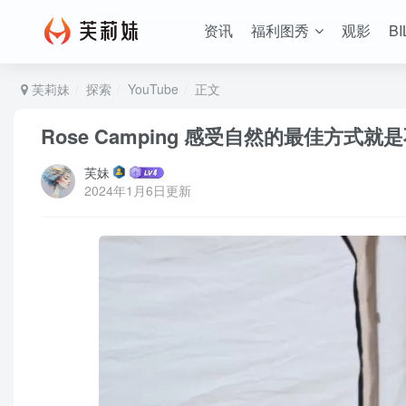
资讯
福利图秀
观影
BI
芙莉妹
探索
YouTube
正文
Rose Camping 感受自然的最佳方式
芙妹
2024年1月6日更新