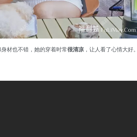
颜值和身材也不错，她的穿着时常
，让人看了心情大好
很清凉
。