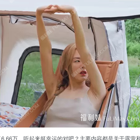
达到了6.66万，听起来挺幸运的对吧？主要内容都是关于露营