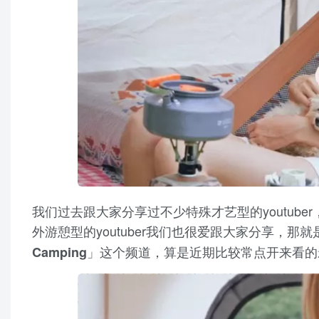
我们过去跟大家分享过不少特殊才艺型的youtub
外游憩型的youtuber我们也很爱跟大家分享，
」这个频道，算是近期比较常点开来看的
Camping