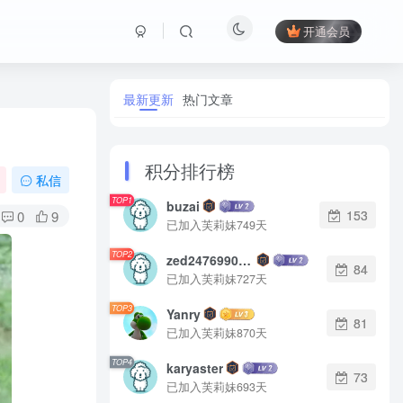
开通会员
最新更新
热门文章
积分排行榜
私信
TOP1
buzai
153
0
9
已加入芙莉妹749天
TOP2
zed2476990542
84
已加入芙莉妹727天
TOP3
Yanry
81
已加入芙莉妹870天
TOP4
karyaster
73
已加入芙莉妹693天