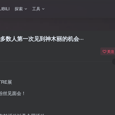
LIBILI
探索
工具
大多数人第一次见到神木丽的机会···
关注
RE展
粉丝见面会！