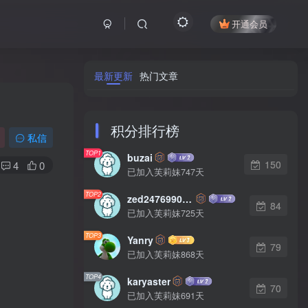
开通会员
最新更新
热门文章
积分排行榜
私信
TOP1
buzai
150
4
0
已加入芙莉妹747天
TOP2
zed2476990542
84
已加入芙莉妹725天
TOP3
Yanry
79
已加入芙莉妹868天
TOP4
karyaster
70
已加入芙莉妹691天