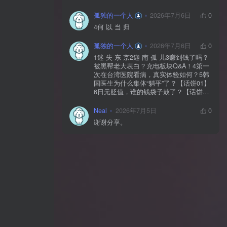
孤独的一个人
2026年7月6日
0
4何 以 当 归
孤独的一个人
2026年7月6日
0
1迷 失 东 京2迦 南 孤 儿3赚到钱了吗？
被黑帮老大表白？充电板块Q&A！4第一
次在台湾医院看病，真实体验如何？5韩
国医生为什么集体“躺平”了？【话饼01】
6日元贬值，谁的钱袋子鼓了？【话饼
02】7神 鬼 传 奇【上】8神 鬼 传 奇
【下】9神 佑 之 地10不 愈 之 殇11你 好
Neal
2026年7月5日
0
美 国12独 自 等 待13中国人拍的阿根
谢谢分享。
廷，阿根廷人怎么看？【独自等待
reaction】14黄 粱 一 梦15毒品、暴力、
政治正确…美国人自己怎么看？【你好
美国 Reaction】16时 尚 圣 经17潜 龙 勿
用18佛牌的水有多深？大麻还违法吗？
变性手术怎么做？泰国人带你看懂19首
尔 夏 天20日本黑帮、AV、孤独死，日本
人自己怎么看？【迷失东京Reaction】21
一 念 琉 球22战 后 八 十 年23模特出名
靠玄学？时尚圈鄙视链有多残酷？圈内
人视角锐评时尚【时24《电诈 摇滚 吴哥
窟》25为何我们如此在意台湾？和苑举