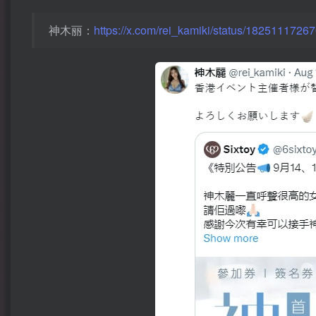
神木丽：
https://x.com/rei_kamiki/status/182511172