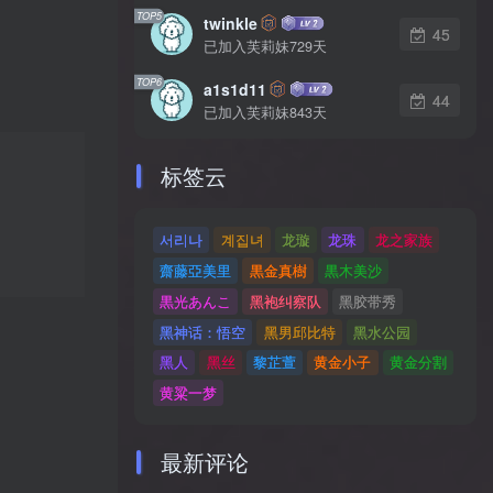
TOP5
twinkle
45
已加入芙莉妹729天
TOP6
a1s1d11
44
已加入芙莉妹843天
标签云
서리나
계집녀
龙璇
龙珠
龙之家族
齋藤亞美里
黒金真樹
黒木美沙
黒光あんこ
黑袍纠察队
黑胶带秀
黑神话：悟空
黑男邱比特
黑水公园
黑人
黑丝
黎芷萱
黄金小子
黄金分割
黄粱一梦
最新评论