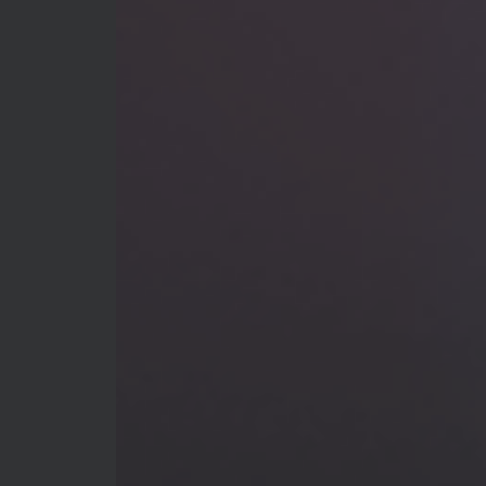
正老师看《何以当归》寻找答案【何26
这片土地为何永无宁日？一线视角解读
巴以冲突的前世今生【迦南孤27饼叔首
次自述丨我的前40年，一直都在逃离
【食贫道视频播客】