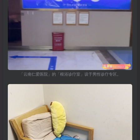
「云南仁爱医院」的「根浴诊疗室」设于男性诊疗专区。