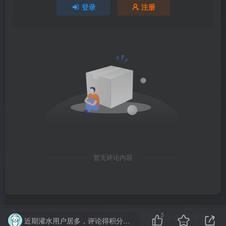
登录
注册
暂无评论内容
5
繁体中文
关于我们
永久发布页
获得积分
百家姓解密
近期灌水用户居多，评论得积分已取消，禁止恶意灌水评论，否则可能被删除、或封号
PikPak会员