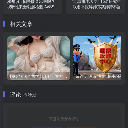
涨知识：阳痿能查出来吗？
“北京邮电大学” 15名研究生
视听性刺激勃起检测 AVSS
联名举报导师郑某师德不当
相关文章
国模 “年年” 留学匈牙利，女神将要退圈吗？
反诈
评论
抢沙发
请登录后发表评论