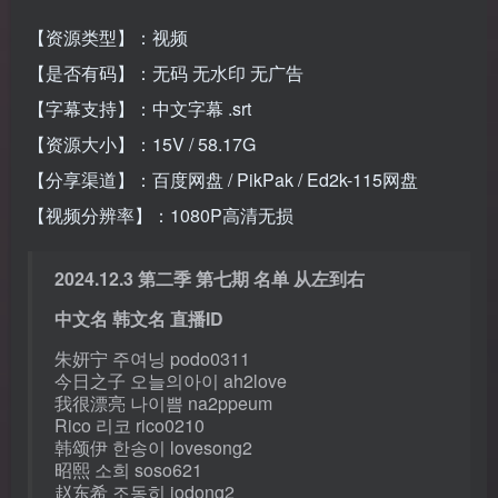
【资源类型】：视频
【是否有码】：无码 无水印 无广告
【字幕支持】：中文字幕 .srt
【资源大小】：15V / 58.17G
【分享渠道】：百度网盘 / PikPak / Ed2k-115网盘
【视频分辨率】：1080P高清无损
2024.12.3 第二季 第七期 名单 从左到右
中文名 韩文名 直播ID
朱妍宁 주여닝 podo0311
今日之子 오늘의아이 ah2love
我很漂亮 나이쁨 na2ppeum
Rico 리코 rico0210
韩颂伊 한송이 lovesong2
昭熙 소희 soso621
赵东希 조동히 jodong2