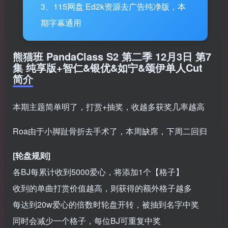
3、115网盘 Ed2k资源去广告纯净版，本
期字幕通用
熊猫班 PandaClass S2 第二季
12月3日
第7
集 纯享版+智仁&银优&如宁&颂伊单人Cut
简介
本期主题简单明了，打赏+抽奖，收越多获奖几率越高
Roa由于小脚趾骨折去手术了，本周缺席，下周二回归
[轮盘规则]
各BJ每累计收到5000爱心，将添加1个【格子】
收到的单曲打赏价值越高，则获得的额外格子越多
每达到20w爱心的倍数时轮盘开转，被抽到名字中奖
同时会减少一个格子，每位BJ可重复中奖