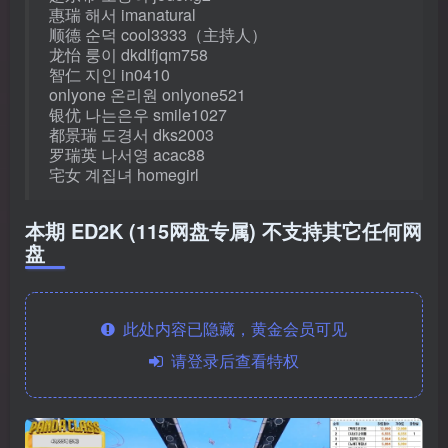
惠瑞 해서 imanatural
顺德 순덕 cool3333（主持人）
龙怡 룽이 dkdlfjqm758
智仁 지인 in0410
onlyone 온리원 onlyone521
银优 나는은우 smile1027
都景瑞 도경서 dks2003
罗瑞英 나서영 acac88
宅女 계집녀 homegirl
本期 ED2K (115网盘专属) 不支持其它任何网
盘
此处内容已隐藏，黄金会员可见
请登录后查看特权