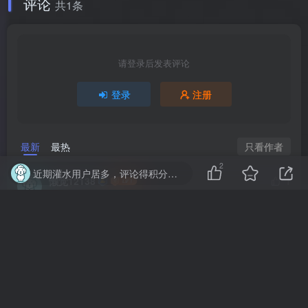
熊猫班 第7季回归：时隔两月诚意满满，核心大将悉数回归，新老阵容引爆期待
Ji
评论
共1条
请登录后发表评论
2
近期灌水用户居多，评论得积分已取消，禁止恶意灌水评论，否则可能被删除、或封号
登录
注册
只看作者
最新
最热
懒觉12138
1
财阀后宫
2024年12月6日
回复