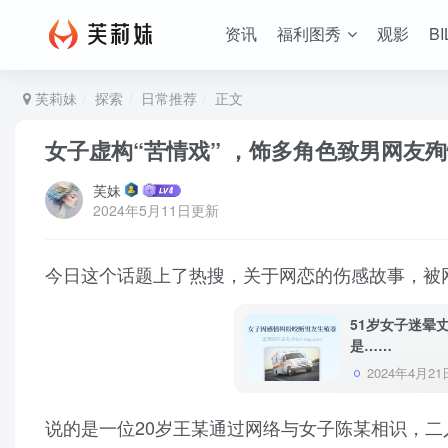
资讯
福利图秀
观影
BI
芙莉妹
探索
日常推荐
正文
女子虚构“苦情戏” ，饰多角色致男网友殉
芙妹
2024年5月11日更新
今日这个话题上了热搜，关于网恋的伤感故事，被网
51岁女子迷晕
是……
2024年4月21
说的是一位20岁王某通过网络与女子陈某相识，