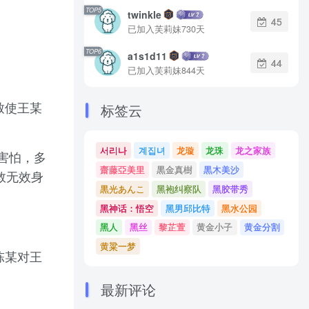
TOP5
twinkle
45
已加入芙莉妹730天
TOP6
a1s1d11
44
已加入芙莉妹844天
致使王某
标签云
서리나
계집녀
龙璇
龙珠
龙之家族
因害怕，多
齋藤亞美里
黒金真樹
黒木美沙
救无效身
黒光あんこ
黑袍纠察队
黑胶带秀
黑神话：悟空
黑男邱比特
黑水公园
黑人
黑丝
黎芷萱
黄金小子
黄金分割
黄粱一梦
陈某对王
最新评论