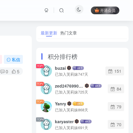
开通会员
最新更新
热门文章
积分排行榜
私信
TOP1
buzai
151
0
5
已加入芙莉妹747天
TOP2
zed2476990542
84
已加入芙莉妹725天
TOP3
Yanry
79
已加入芙莉妹868天
TOP4
karyaster
70
已加入芙莉妹691天