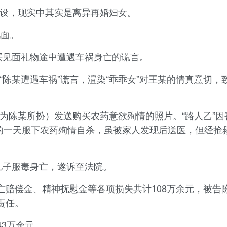
”人设，现实中其实是离异再婚妇女。
见面。
买见面礼物途中遭遇车祸身亡的谎言。
实“陈某遭遇车祸”谎言，渲染“乖乖女”对王某的情真意切，
实为陈某所扮）发送购买农药意欲殉情的照片。“路人乙”
旬的一天服下农药殉情自杀，虽被家人发现后送医，但经抢
儿子服毒身亡，遂诉至法院。
亡赔偿金、精神抚慰金等各项损失共计108万余元，被告
责任。
3万余元。