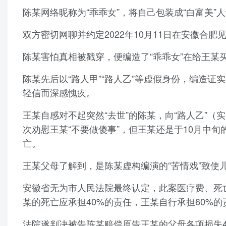
陈某网络昵称为“乖乖女”，将自己包装成“白富美
双方密切网聊并约定2022年10月11日在安徽合肥
陈某害怕真相被戳穿，便编造了“乖乖女”在给王某
陈某先后以“路人甲”“路人乙”等虚假身份，编造证
轻信而深感愧疚。
王某自感对不起突然“去世”的陈某，向“路人乙”（
次劝慰王某“不要做傻事”，但王某还是于10月中
亡。
王某父母了解到，是陈某虚构编演的“苦情戏”致使
安徽省无为市人民法院最终认定，此案医疗费、死
某的死亡应承担40%的责任，王某自行承担60%的
法院遂判决被告陈某赔偿原告王某的父母各项损失4