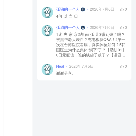
孤独的一个人
2026年7月6日
0
4何 以 当 归
孤独的一个人
2026年7月6日
0
1迷 失 东 京2迦 南 孤 儿3赚到钱了吗？
被黑帮老大表白？充电板块Q&A！4第一
次在台湾医院看病，真实体验如何？5韩
国医生为什么集体“躺平”了？【话饼01】
6日元贬值，谁的钱袋子鼓了？【话饼
02】7神 鬼 传 奇【上】8神 鬼 传 奇
【下】9神 佑 之 地10不 愈 之 殇11你 好
Neal
2026年7月5日
0
美 国12独 自 等 待13中国人拍的阿根
谢谢分享。
廷，阿根廷人怎么看？【独自等待
reaction】14黄 粱 一 梦15毒品、暴力、
政治正确…美国人自己怎么看？【你好
美国 Reaction】16时 尚 圣 经17潜 龙 勿
用18佛牌的水有多深？大麻还违法吗？
变性手术怎么做？泰国人带你看懂19首
尔 夏 天20日本黑帮、AV、孤独死，日本
人自己怎么看？【迷失东京Reaction】21
一 念 琉 球22战 后 八 十 年23模特出名
靠玄学？时尚圈鄙视链有多残酷？圈内
人视角锐评时尚【时24《电诈 摇滚 吴哥
窟》25为何我们如此在意台湾？和苑举