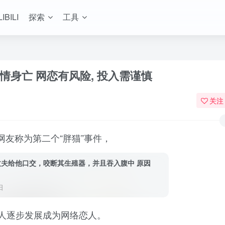
LIBILI
探索
工具
情身亡 网恋有风险, 投入需谨慎
关注
友称为第二个“胖猫”事件，
丈夫给他口交，咬断其生殖器，并且吞入腹中 原因
日
二人逐步发展成为网络恋人。