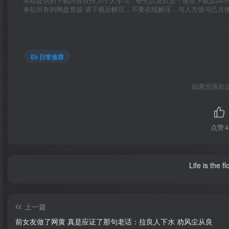
本站提供的下载内容仅作为个人学习、研究以及欣赏！请在下载后24
本站所有的网盘资源 请下载后解压，不要在线解压，与人方便与己方
日常推荐
如果您喜欢
点赞
4
Life is the f
上一篇
前女友做了网黄 真是应证了那句老话：拉良人下水 劝风尘从良