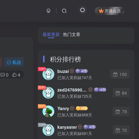
开通会员
最新更新
热门文章
积分排行榜
私信
TOP1
buzai
150
0
4
已加入芙莉妹747天
TOP2
zed2476990542
84
已加入芙莉妹725天
TOP3
Yanry
79
已加入芙莉妹868天
TOP4
karyaster
70
已加入芙莉妹691天