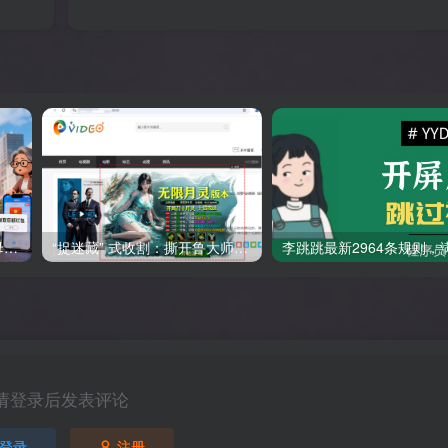
反诈：“月光博客” 博主分享母亲被电信诈骗95万元的全过程
“捉迷藏” 式收割：撕开鲁大师为首系列企业流量劫持黑幕！
请登录后发表评论
登录
注册