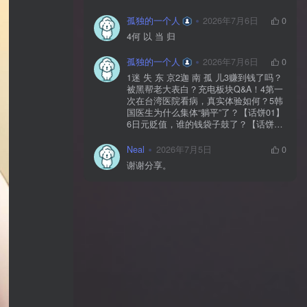
孤独的一个人
2026年7月6日
0
4何 以 当 归
孤独的一个人
2026年7月6日
0
1迷 失 东 京2迦 南 孤 儿3赚到钱了吗？
被黑帮老大表白？充电板块Q&A！4第一
次在台湾医院看病，真实体验如何？5韩
国医生为什么集体“躺平”了？【话饼01】
6日元贬值，谁的钱袋子鼓了？【话饼
02】7神 鬼 传 奇【上】8神 鬼 传 奇
【下】9神 佑 之 地10不 愈 之 殇11你 好
Neal
2026年7月5日
0
美 国12独 自 等 待13中国人拍的阿根
谢谢分享。
廷，阿根廷人怎么看？【独自等待
reaction】14黄 粱 一 梦15毒品、暴力、
政治正确…美国人自己怎么看？【你好
美国 Reaction】16时 尚 圣 经17潜 龙 勿
用18佛牌的水有多深？大麻还违法吗？
变性手术怎么做？泰国人带你看懂19首
尔 夏 天20日本黑帮、AV、孤独死，日本
人自己怎么看？【迷失东京Reaction】21
一 念 琉 球22战 后 八 十 年23模特出名
靠玄学？时尚圈鄙视链有多残酷？圈内
人视角锐评时尚【时24《电诈 摇滚 吴哥
窟》25为何我们如此在意台湾？和苑举