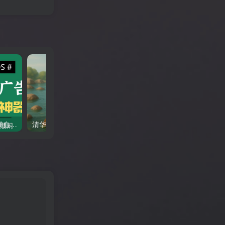
李跳跳最新2964条规则，满血归来！懂得都懂无需多言
清华学霸李新野新作：《人妻约会指南》作者不设版权随意下载