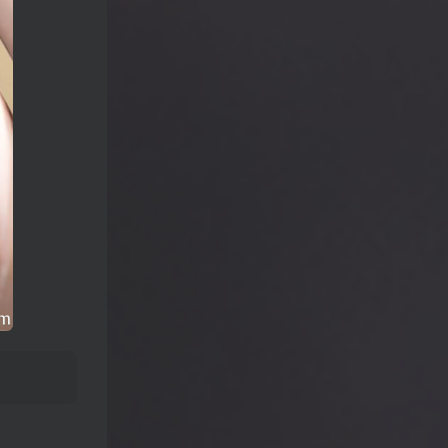
正老师看《何以当归》寻找答案【何26
这片土地为何永无宁日？一线视角解读
巴以冲突的前世今生【迦南孤27饼叔首
次自述丨我的前40年，一直都在逃离
【食贫道视频播客】