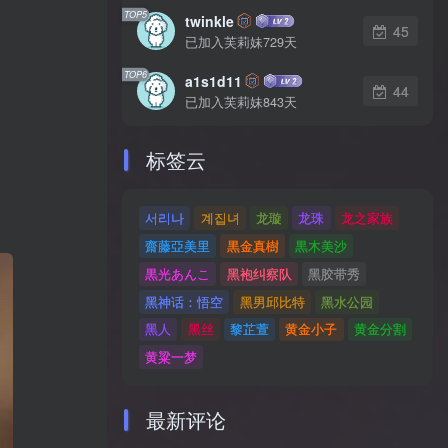
TOP5
twinkle
45
已加入芙莉妹729天
TOP6
a1s1d11
44
已加入芙莉妹843天
标签云
서리나
계집녀
龙璇
龙珠
龙之家族
。
齋藤亞美里
黒金真樹
黒木美沙
黒光あんこ
黑袍纠察队
黑胶带秀
黑神话：悟空
黑男邱比特
黑水公园
黑人
黑丝
黎芷萱
黄金小子
黄金分割
黄粱一梦
最新评论