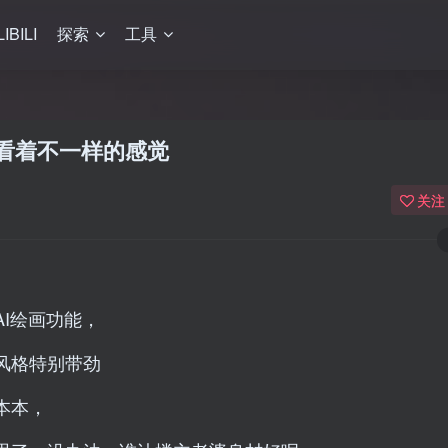
LIBILI
探索
工具
看着不一样的感觉
关注
I绘画功能，
风格特别带劲
本本，