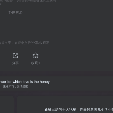
小时内删除，共同维护和谐健康的互联网
便
THE END
这篇文章，欢迎您点赞/分享/收藏吧
分享
收藏
1
lower for which love is the honey.
生命如花，爱情是蜜
新鲜出炉的十大艳星，你最钟意哪几个？小