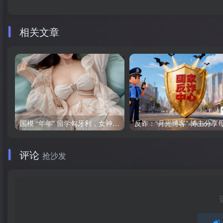
相关文章
国模 “年年” 留学匈牙利，女神将要退圈吗？
评论
抢沙发