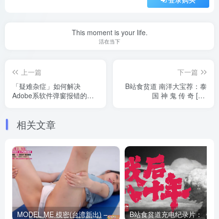
This moment is your life.
活在当下
上一篇
下一篇
「疑难杂症」如何解决
B站食贫道 南洋大宝荐：泰
Adobe系软件弹窗报错的问
国 神 鬼 传 奇 [上]
题总汇 也许是比较全的教程
1080P+4K版
了
相关文章
MODEL ME 模密(台湾新出) – 全套28套视频[85G-2025.4]
B站食贫