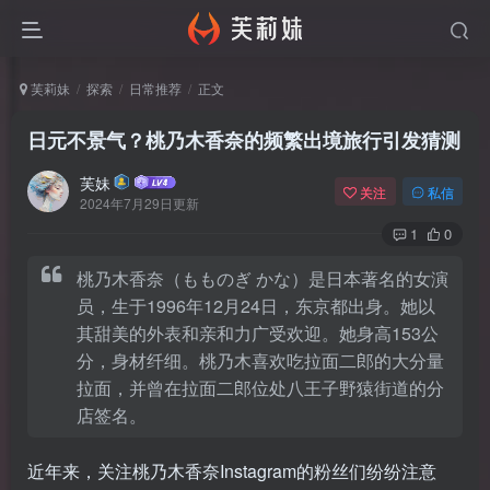
芙莉妹
探索
日常推荐
正文
日元不景气？桃乃木香奈的频繁出境旅行引发猜测
芙妹
关注
私信
2024年7月29日更新
1
0
桃乃木香奈（もものぎ かな）是日本著名的女演
员，生于1996年12月24日，东京都出身。她以
其甜美的外表和亲和力广受欢迎。她身高153公
分，身材纤细。桃乃木喜欢吃拉面二郎的大分量
拉面，并曾在拉面二郎位处八王子野猿街道的分
店签名。
近年来，关注桃乃木香奈Instagram的粉丝们纷纷注意