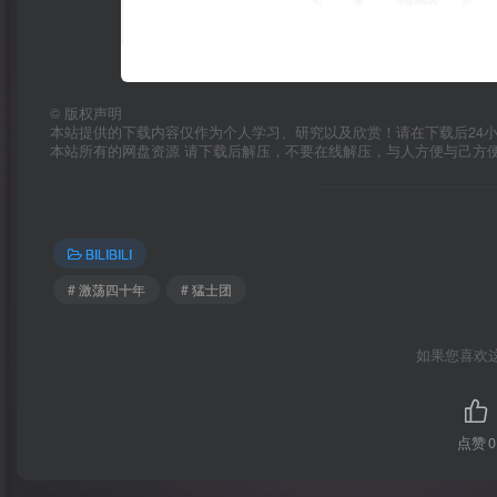
©
版权声明
本站提供的下载内容仅作为个人学习、研究以及欣赏！请在下载后24
本站所有的网盘资源 请下载后解压，不要在线解压，与人方便与己方
BILIBILI
# 激荡四十年
# 猛士团
如果您喜欢
点赞
0