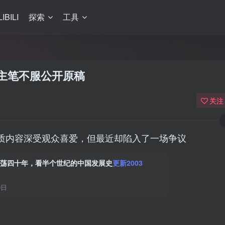
LIBILI
探索
工具
主笔不服公开原稿
关注
质内容深受观众喜爱，但最近却陷入了一场争议
荡四十年，看半个世纪的中国发展史
更新2003
0日