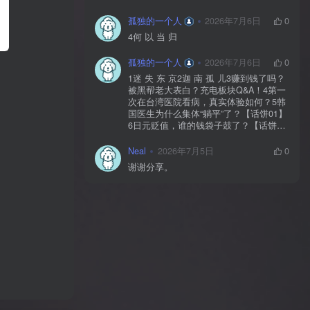
孤独的一个人
2026年7月6日
0
4何 以 当 归
孤独的一个人
2026年7月6日
0
1迷 失 东 京2迦 南 孤 儿3赚到钱了吗？
被黑帮老大表白？充电板块Q&A！4第一
次在台湾医院看病，真实体验如何？5韩
国医生为什么集体“躺平”了？【话饼01】
6日元贬值，谁的钱袋子鼓了？【话饼
02】7神 鬼 传 奇【上】8神 鬼 传 奇
【下】9神 佑 之 地10不 愈 之 殇11你 好
Neal
2026年7月5日
0
美 国12独 自 等 待13中国人拍的阿根
谢谢分享。
廷，阿根廷人怎么看？【独自等待
reaction】14黄 粱 一 梦15毒品、暴力、
政治正确…美国人自己怎么看？【你好
美国 Reaction】16时 尚 圣 经17潜 龙 勿
用18佛牌的水有多深？大麻还违法吗？
变性手术怎么做？泰国人带你看懂19首
尔 夏 天20日本黑帮、AV、孤独死，日本
人自己怎么看？【迷失东京Reaction】21
一 念 琉 球22战 后 八 十 年23模特出名
靠玄学？时尚圈鄙视链有多残酷？圈内
人视角锐评时尚【时24《电诈 摇滚 吴哥
窟》25为何我们如此在意台湾？和苑举