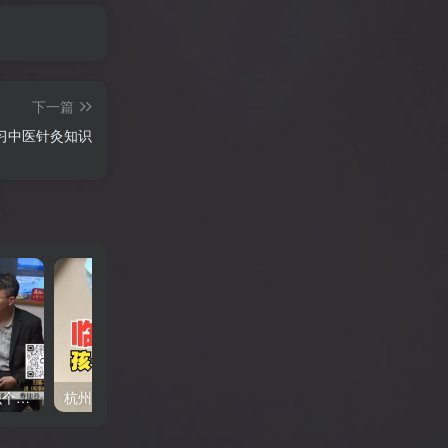
正老师看《何以当归》寻找答案【何26
这片土地为何永无宁日？一线视角解读
巴以冲突的前世今生【迦南孤27饼叔首
次自述丨我的前40年，一直都在逃离
【食贫道视频播客】
下一篇
学习中医针灸知识
杭州和事佬：大学门口认识个男生，约会怀孕然后男生失联了 后续来了
杭州和事佬：28岁女大学生校门口认识个男生，然后约会怀孕了，然后男生失联了