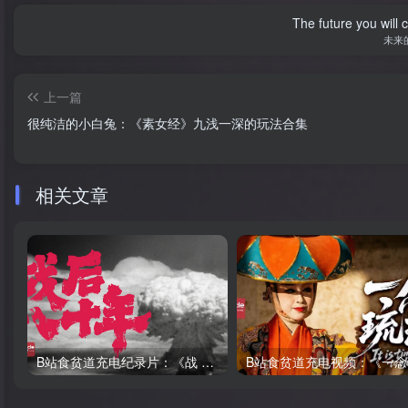
The future you will 
未来
上一篇
很纯洁的小白兔：《素女经》九浅一深的玩法合集
相关文章
B站食贫道充电纪录片：《战 后 八 十 年》日本系列第二期免费
B