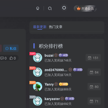
开通会员
最新更新
热门文章
积分排行榜
私信
TOP1
buzai
151
0
0
已加入芙莉妹748天
TOP2
zed2476990542
84
已加入芙莉妹726天
TOP3
Yanry
80
已加入芙莉妹869天
TOP4
karyaster
71
已加入芙莉妹692天