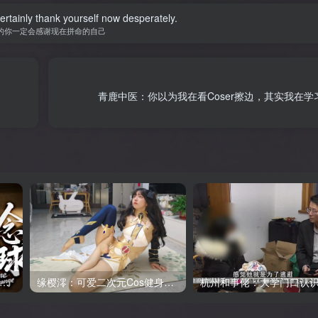
certainly thank yourself now desperately.
的你一定会感谢现在拼命的自己
青鹿中医：你以为我在看Coser擦边，其实我在
站食贫道充电视频：《一念琉球》
缘樱澪：可爱二次元Cos健身主播，日常直播怼镜头一字马