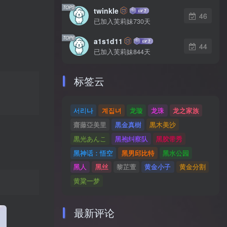
TOP5
twinkle
46
已加入芙莉妹730天
TOP6
a1s1d11
44
已加入芙莉妹844天
标签云
서리나
계집녀
龙璇
龙珠
龙之家族
齋藤亞美里
黒金真樹
黒木美沙
黒光あんこ
黑袍纠察队
黑胶带秀
黑神话：悟空
黑男邱比特
黑水公园
黑人
黑丝
黎芷萱
黄金小子
黄金分割
黄粱一梦
最新评论