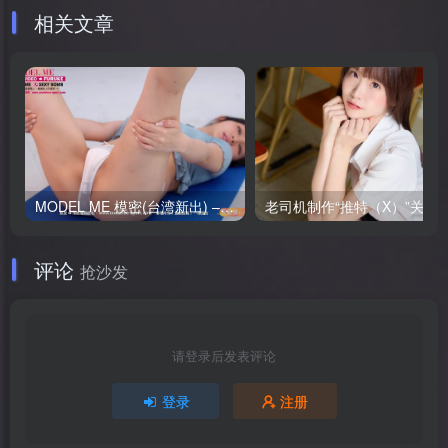
相关文章
MODEL ME 模密(台湾新出) – 全套28套视频[85G-2025.4]
老司机制作“推特（X）”关注资料信息下载插件 粉丝
评论
抢沙发
请登录后发表评论
登录
注册