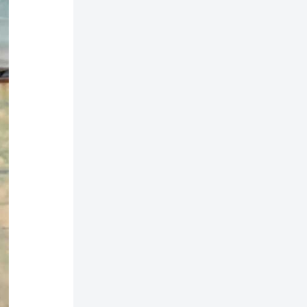
正老师看《何以当归》寻找答案【何26
这片土地为何永无宁日？一线视角解读
巴以冲突的前世今生【迦南孤27饼叔首
次自述丨我的前40年，一直都在逃离
【食贫道视频播客】