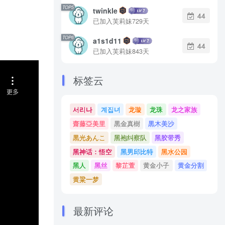
TOP5
twinkle
44
已加入芙莉妹729天
TOP6
a1s1d11
44
已加入芙莉妹843天
标签云
서리나
계집녀
龙璇
龙珠
龙之家族
齋藤亞美里
黒金真樹
黒木美沙
黒光あんこ
黑袍纠察队
黑胶带秀
黑神话：悟空
黑男邱比特
黑水公园
黑人
黑丝
黎芷萱
黄金小子
黄金分割
黄粱一梦
最新评论