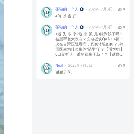
孤独的一个人
2026年7月6日
0
4何 以 当 归
孤独的一个人
2026年7月6日
0
1迷 失 东 京2迦 南 孤 儿3赚到钱了吗？
被黑帮老大表白？充电板块Q&A！4第一
次在台湾医院看病，真实体验如何？5韩
国医生为什么集体“躺平”了？【话饼01】
6日元贬值，谁的钱袋子鼓了？【话饼
02】7神 鬼 传 奇【上】8神 鬼 传 奇
【下】9神 佑 之 地10不 愈 之 殇11你 好
Neal
2026年7月5日
0
美 国12独 自 等 待13中国人拍的阿根
谢谢分享。
廷，阿根廷人怎么看？【独自等待
reaction】14黄 粱 一 梦15毒品、暴力、
政治正确…美国人自己怎么看？【你好
美国 Reaction】16时 尚 圣 经17潜 龙 勿
用18佛牌的水有多深？大麻还违法吗？
变性手术怎么做？泰国人带你看懂19首
尔 夏 天20日本黑帮、AV、孤独死，日本
人自己怎么看？【迷失东京Reaction】21
一 念 琉 球22战 后 八 十 年23模特出名
靠玄学？时尚圈鄙视链有多残酷？圈内
人视角锐评时尚【时24《电诈 摇滚 吴哥
窟》25为何我们如此在意台湾？和苑举