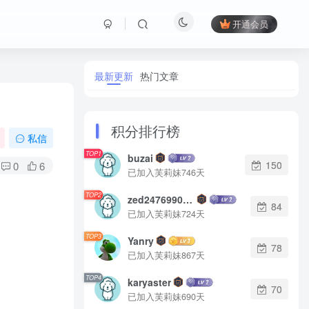
开通会员
最新更新
热门文章
积分排行榜
私信
TOP1
buzai
150
0
6
已加入芙莉妹746天
TOP2
zed2476990542
84
已加入芙莉妹724天
TOP3
Yanry
78
已加入芙莉妹867天
TOP4
karyaster
70
已加入芙莉妹690天