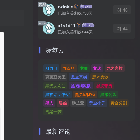
TOP5
twinkle
46
已加入芙莉妹730天
TOP6
a1s1d11
44
已加入芙莉妹844天
标签云
서리나
계집녀
龙璇
龙珠
龙之家族
齋藤亞美里
黒金真樹
黒木美沙
黒光あんこ
黑袍纠察队
黑胶带秀
黑神话：悟空
黑男邱比特
黑水公园
黑人
黑丝
黎芷萱
黄金小子
黄金分割
黄粱一梦
最新评论