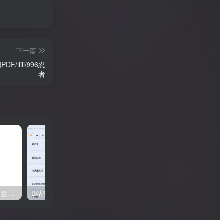
正老师看《何以当归》寻找答案【何26
这片土地为何永无宁日？一线视角解读
巴以冲突的前世今生【迦南孤27饼叔首
次自述丨我的前40年，一直都在逃离
【食贫道视频播客】
下一篇
llili/996忍
者
普听音乐：一款专为阿里云盘准备的音乐播放器，免费无广告！
B站整活达人-LKs-自建趣站导航 看看有没有你喜欢的趣站