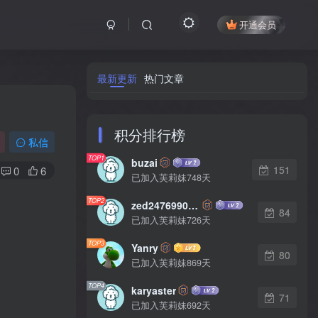
开通会员
最新更新
热门文章
积分排行榜
私信
TOP1
buzai
151
0
6
已加入芙莉妹748天
TOP2
zed2476990542
84
已加入芙莉妹726天
TOP3
Yanry
80
已加入芙莉妹869天
TOP4
karyaster
71
已加入芙莉妹692天