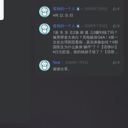
孤独的一个人
2026年7月6日
0
4何 以 当 归
孤独的一个人
2026年7月6日
0
1迷 失 东 京2迦 南 孤 儿3赚到钱了吗？
被黑帮老大表白？充电板块Q&A！4第一
次在台湾医院看病，真实体验如何？5韩
国医生为什么集体“躺平”了？【话饼01】
6日元贬值，谁的钱袋子鼓了？【话饼
02】7神 鬼 传 奇【上】8神 鬼 传 奇
【下】9神 佑 之 地10不 愈 之 殇11你 好
Neal
2026年7月5日
0
美 国12独 自 等 待13中国人拍的阿根
谢谢分享。
廷，阿根廷人怎么看？【独自等待
reaction】14黄 粱 一 梦15毒品、暴力、
政治正确…美国人自己怎么看？【你好
美国 Reaction】16时 尚 圣 经17潜 龙 勿
用18佛牌的水有多深？大麻还违法吗？
变性手术怎么做？泰国人带你看懂19首
尔 夏 天20日本黑帮、AV、孤独死，日本
人自己怎么看？【迷失东京Reaction】21
一 念 琉 球22战 后 八 十 年23模特出名
靠玄学？时尚圈鄙视链有多残酷？圈内
人视角锐评时尚【时24《电诈 摇滚 吴哥
窟》25为何我们如此在意台湾？和苑举