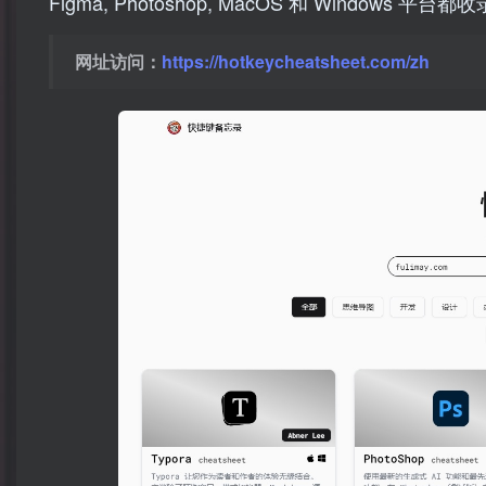
Figma, Photoshop, MacOS 和 Windo
网址访问：
https://hotkeycheatsheet.com/zh