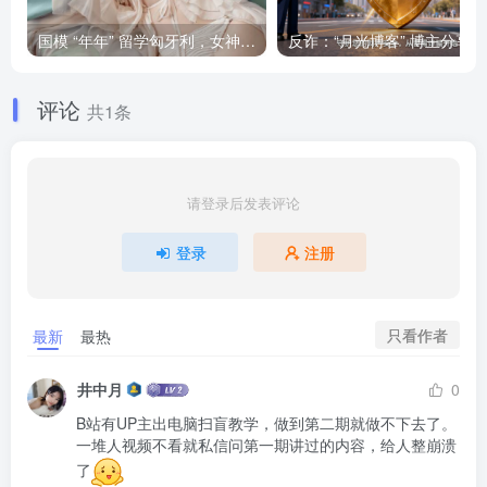
国模 “年年” 留学匈牙利，女神将要退圈吗？
反诈
评论
共1条
请登录后发表评论
登录
注册
只看作者
最新
最热
井中月
0
B站有UP主出电脑扫盲教学，做到第二期就做不下去了。
一堆人视频不看就私信问第一期讲过的内容，给人整崩溃
了