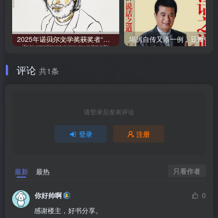
2025年诺贝尔文学奖获奖者“拉斯洛·卡撒兹纳霍凯”作品集 附历届诺贝尔文学奖合集
塌房
评论
共1条
请登录后发表评论
登录
注册
只看作者
最新
最热