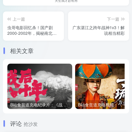
天生我才必有用
上一篇
下一篇
虫哥电影回忆杀！国产剧
广东湛江之跨年战神1v3！解
2000-2002年，揭秘南北方
说相当精彩
观众最深刻的影视回忆
相关文章
B站食贫道充电纪录片：《战 后 八 十 年》日本系列第二期免费
B站食贫道充
评论
抢沙发