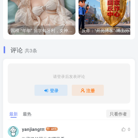
国模 “年年” 留学匈牙利，女神将要退圈吗？
反诈
评论
共3条
请登录后发表评论
登录
注册
只看作者
最新
最热
yanjiangttt
0