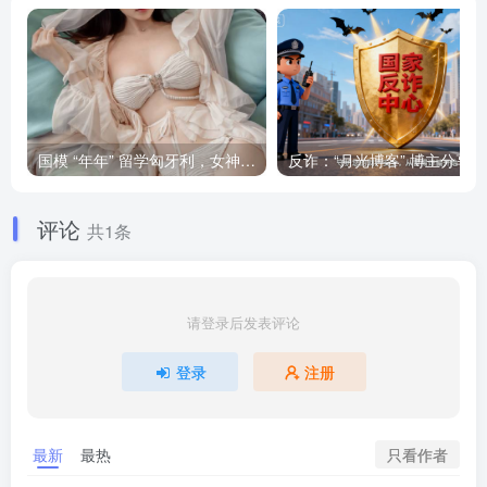
国模 “年年” 留学匈牙利，女神将要退圈吗？
反诈
评论
共1条
请登录后发表评论
登录
注册
只看作者
最新
最热