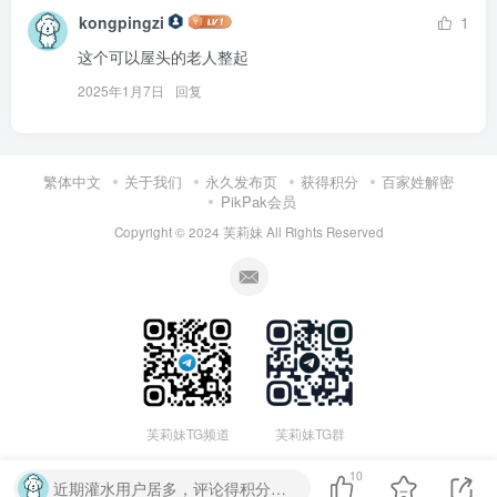
kongpingzi
1
这个可以屋头的老人整起
2025年1月7日
回复
繁体中文
关于我们
永久发布页
获得积分
百家姓解密
PikPak会员
Copyright © 2024
芙莉妹
All Rights Reserved
芙莉妹TG频道
芙莉妹TG群
10
近期灌水用户居多，评论得积分已取消，禁止恶意灌水评论，否则可能被删除、或封号