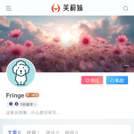
关注
私信
Fringe
2枚徽章
这家伙很懒，什么都没有写...
文章
0
收藏
1
评论
0
粉丝
0