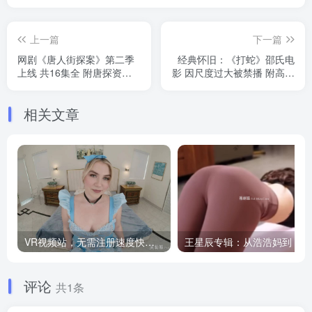
上一篇
下一篇
网剧《唐人街探案》第二季
经典怀旧：《打蛇》邵氏电
上线 共16集全 附唐探资源
影 因尺度过大被禁播 附高清
合集
修复
相关文章
VR视频站，无需注册速度快，Oculus Quest VR 必备站
王
评论
共1条