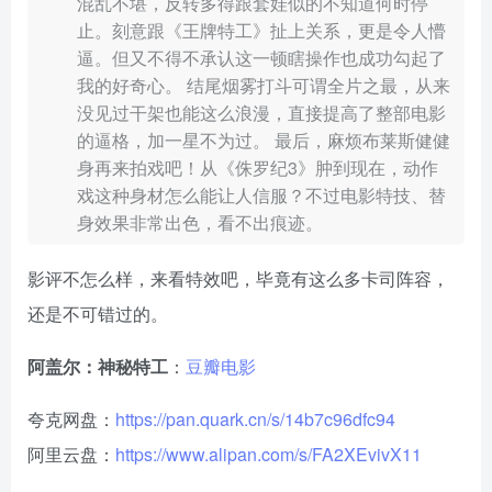
混乱不堪，反转多得跟套娃似的不知道何时停
止。刻意跟《王牌特工》扯上关系，更是令人懵
逼。但又不得不承认这一顿瞎操作也成功勾起了
我的好奇心。 结尾烟雾打斗可谓全片之最，从来
没见过干架也能这么浪漫，直接提高了整部电影
的逼格，加一星不为过。 最后，麻烦布莱斯健健
身再来拍戏吧！从《侏罗纪3》肿到现在，动作
戏这种身材怎么能让人信服？不过电影特技、替
身效果非常出色，看不出痕迹。
影评不怎么样，来看特效吧，毕竟有这么多卡司阵容，
还是不可错过的。
阿盖尔：神秘特工
：
豆瓣电影
夸克网盘：
https://pan.quark.cn/s/14b7c96dfc94
阿里云盘：
https://www.alipan.com/s/FA2XEvivX11