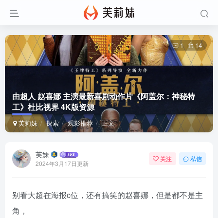
1
14
由超人 赵喜娜 主演最新喜剧动作片《阿盖尔：神秘特
工》杜比视界 4K版资源
芙莉妹
探索
观影推荐
正文
芙妹
关注
私信
2024年3月17日更新
别看大超在海报c位，还有搞笑的赵喜娜，但是都不是主
角，