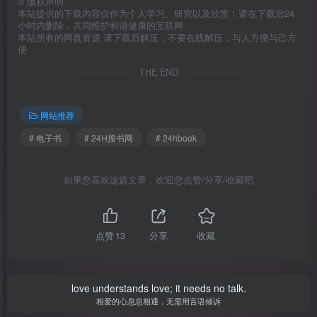
©
版权声明
本站提供的下载内容仅作为个人学习、研究以及欣赏！请在下载后24
小时内删除，共同维护和谐健康的互联网
本站所有的网盘资源 请下载后解压，不要在线解压，与人方便与己方
便
THE END
网站推荐
# 电子书
# 24H搜书网
# 24hbook
如果您喜欢这篇文章，欢迎您点赞/分享/收藏吧
点赞
13
分享
收藏
love understands love; it needs no talk.
相爱的心息息相通，无需用言语倾诉