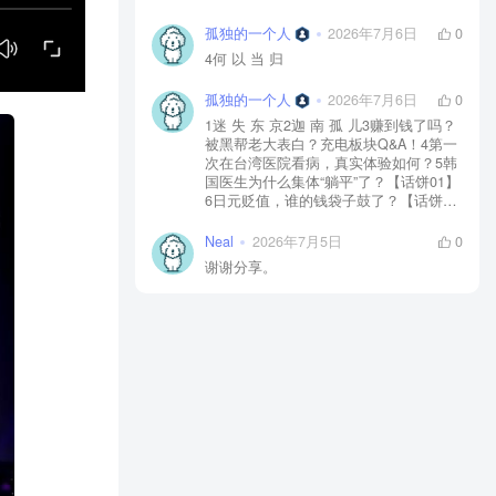
孤独的一个人
2026年7月6日
0
4何 以 当 归
孤独的一个人
2026年7月6日
0
1迷 失 东 京2迦 南 孤 儿3赚到钱了吗？
被黑帮老大表白？充电板块Q&A！4第一
次在台湾医院看病，真实体验如何？5韩
国医生为什么集体“躺平”了？【话饼01】
6日元贬值，谁的钱袋子鼓了？【话饼
02】7神 鬼 传 奇【上】8神 鬼 传 奇
【下】9神 佑 之 地10不 愈 之 殇11你 好
Neal
2026年7月5日
0
美 国12独 自 等 待13中国人拍的阿根
谢谢分享。
廷，阿根廷人怎么看？【独自等待
reaction】14黄 粱 一 梦15毒品、暴力、
政治正确…美国人自己怎么看？【你好
美国 Reaction】16时 尚 圣 经17潜 龙 勿
用18佛牌的水有多深？大麻还违法吗？
变性手术怎么做？泰国人带你看懂19首
尔 夏 天20日本黑帮、AV、孤独死，日本
人自己怎么看？【迷失东京Reaction】21
一 念 琉 球22战 后 八 十 年23模特出名
靠玄学？时尚圈鄙视链有多残酷？圈内
人视角锐评时尚【时24《电诈 摇滚 吴哥
窟》25为何我们如此在意台湾？和苑举