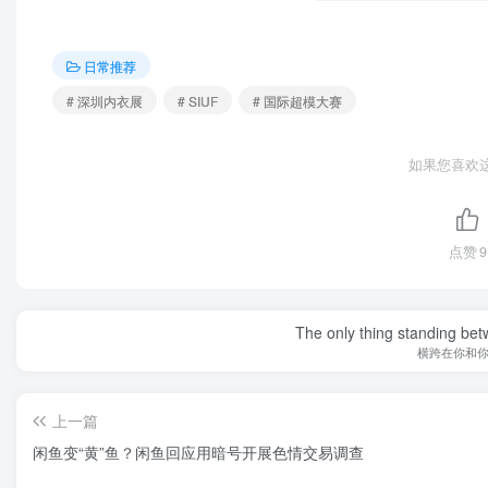
日常推荐
# 深圳内衣展
# SIUF
# 国际超模大赛
如果您喜欢
点赞
9
The only thing standing bet
横跨在你和
上一篇
闲鱼变“黄”鱼？闲鱼回应用暗号开展色情交易调查