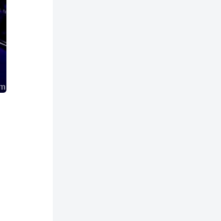
正老师看《何以当归》寻找答案【何26
这片土地为何永无宁日？一线视角解读
巴以冲突的前世今生【迦南孤27饼叔首
次自述丨我的前40年，一直都在逃离
【食贫道视频播客】