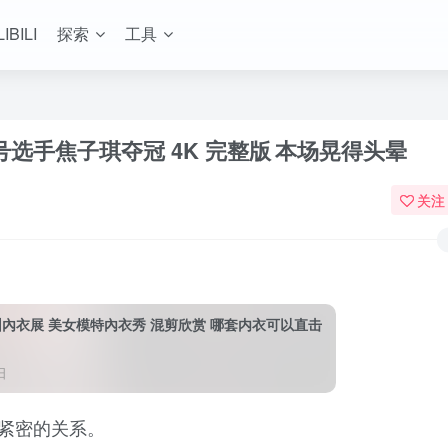
LIBILI
探索
工具
1号选手焦子琪夺冠 4K 完整版
本场晃得头晕
关注
F 深圳內衣展 美女模特內衣秀 混剪欣赏 哪套内衣可以直击
日
在紧密的关系。