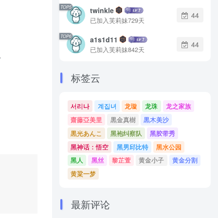
TOP5
twinkle
44
已加入芙莉妹729天
TOP6
a1s1d11
44
已加入芙莉妹842天
。
标签云
서리나
계집녀
龙璇
龙珠
龙之家族
齋藤亞美里
黒金真樹
黒木美沙
黒光あんこ
黑袍纠察队
黑胶带秀
黑神话：悟空
黑男邱比特
黑水公园
黑人
黑丝
黎芷萱
黄金小子
黄金分割
黄粱一梦
最新评论