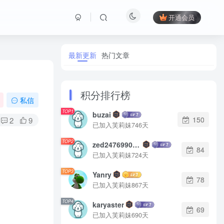
开通会员
最新更新
热门文章
积分排行榜
私信
TOP1
buzai
150
2
9
已加入芙莉妹746天
TOP2
zed2476990542
84
已加入芙莉妹724天
TOP3
Yanry
78
已加入芙莉妹867天
TOP4
karyaster
69
已加入芙莉妹690天