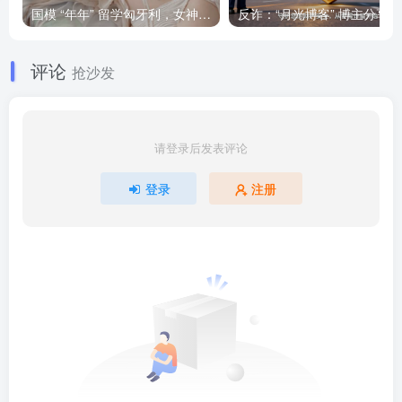
国模 “年年” 留学匈牙利，女神将要退圈吗？
反诈
评论
抢沙发
请登录后发表评论
登录
注册