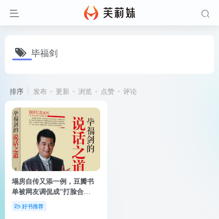
毕福剑
排序
发布
更新
浏览
点赞
评论
塌房自传又添一例，豆瓣书
单被网友调侃成“打脸合
集”，没事别写自传
好书推荐