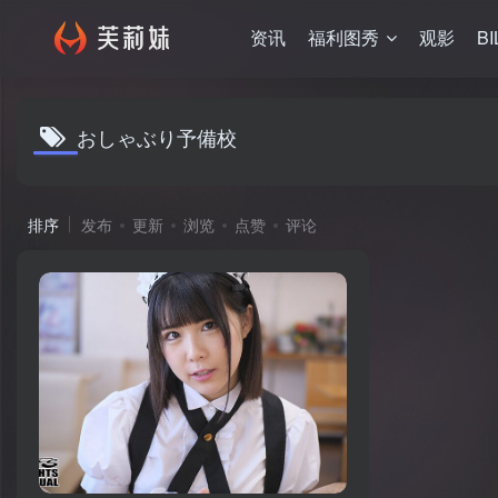
资讯
福利图秀
观影
BI
おしゃぶり予備校
排序
发布
更新
浏览
点赞
评论