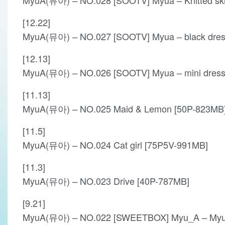
[12.22]
MyuA(뮤아) – NO.027 [SOOTV] Myua – black dre
[12.13]
MyuA(뮤아) – NO.026 [SOOTV] Myua – mini dres
[11.13]
MyuA(뮤아) – NO.025 Maid & Lemon [50P-823MB
[11.5]
MyuA(뮤아) – NO.024 Cat girl [75P5V-991MB]
[11.3]
MyuA(뮤아) – NO.023 Drive [40P-787MB]
[9.21]
MyuA(뮤아) – NO.022 [SWEETBOX] Myu_A – Myu