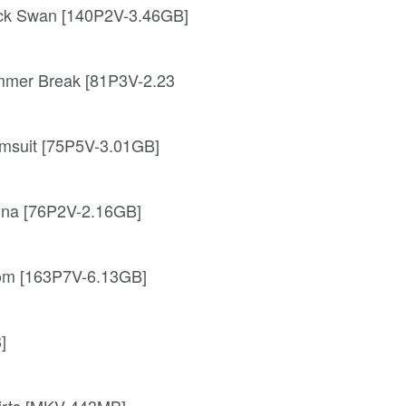
k Swan [140P2V-3.46GB]
er Break [81P3V-2.23
suit [75P5V-3.01GB]
a [76P2V-2.16GB]
m [163P7V-6.13GB]
]
irts [MKV-443MB]