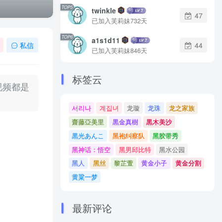
TOP5
twinkle
47
已加入芙莉妹732天
TOP6
a1s1d11
私信
44
已加入芙莉妹846天
标签云
视频都是
서리나
계집녀
龙璇
龙珠
龙之家族
齋藤亞美里
黒金真樹
黒木美沙
黒光あんこ
黑袍纠察队
黑胶带秀
黑神话：悟空
黑男邱比特
黑水公园
黑人
黑丝
黎芷萱
黄金小子
黄金分割
黄粱一梦
最新评论