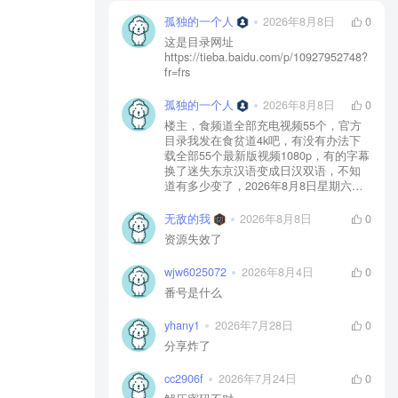
孤独的一个人
2026年8月8日
0
这是目录网址
https://tieba.baidu.com/p/10927952748?
fr=frs
孤独的一个人
2026年8月8日
0
楼主，食频道全部充电视频55个，官方
目录我发在食贫道4k吧，有没有办法下
载全部55个最新版视频1080p，有的字幕
换了迷失东京汉语变成日汉双语，不知
道有多少变了，2026年8月8日星期六拜
托楼主重新下载一下全部55个最新视频
1080p
无敌的我
2026年8月8日
0
资源失效了
wjw6025072
2026年8月4日
0
番号是什么
yhany1
2026年7月28日
0
分享炸了
cc2906f
2026年7月24日
0