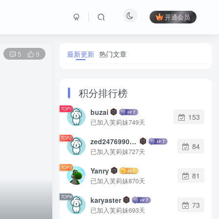
开通会员
最新更新
热门文章
5
9
积分排行榜
TOP1
buzai
153
已加入芙莉妹749天
TOP2
zed2476990542
84
已加入芙莉妹727天
TOP3
Yanry
81
已加入芙莉妹870天
TOP4
karyaster
73
已加入芙莉妹693天