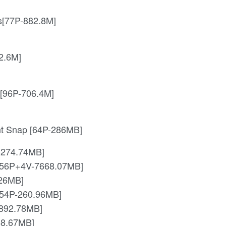
[77P-882.8M]
2.6M]
[96P-706.4M]
t Snap [64P-286MB]
-274.74MB]
[56P+4V-7668.07MB]
26MB]
[54P-260.96MB]
-892.78MB]
68.67MB]