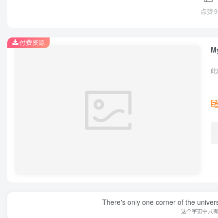
点赞
9
付费资源
M
此
There's only one corner of the univer
这个宇宙中只