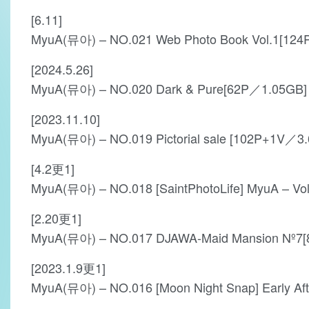
[6.11]
MyuA(뮤아) – NO.021 Web Photo Book Vol.1[124P
[2024.5.26]
MyuA(뮤아) – NO.020 Dark & Pure[62P／1.05GB]
[2023.11.10]
MyuA(뮤아) – NO.019 Pictorial sale [102P+1V／3
[4.2更1]
MyuA(뮤아) – NO.018 [SaintPhotoLife] MyuA – Vol
[2.20更1]
MyuA(뮤아) – NO.017 DJAWA-Maid Mansion Nº7[
[2023.1.9更1]
MyuA(뮤아) – NO.016 [Moon Night Snap] Early Aft