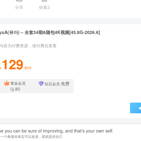
分享
收藏
2
yuA(뮤아) – 全套34期&随包4K视频[45.8G-2026.6]
内容为付费资源，请付费后查看
129
积分
免费
黄金会员
钻石会员
80
se you can be sure of improving, and that's your own self.
有一个角落你肯定可以改进，那就是你自己